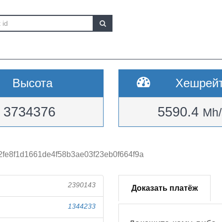
Высота
Хешрей
3734376
5590.4
Mh/
fe8f1d1661de4f58b3ae03f23eb0f664f9a
2390143
Доказать платёж
1344233