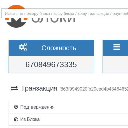
блоки
Сложность
670849673335
Транзакция
f863f9949020fb20ced4b43464652
Подтверждения
Из Блока