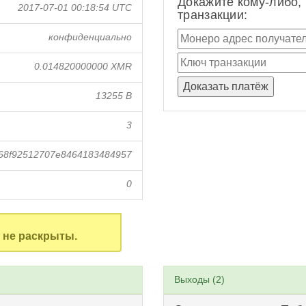
Докажите кому-либо,
2017-07-01 00:18:54 UTC
транзакции:
конфиденциально
0.014820000000 XMR
13255 B
3
68f92512707e8464183484957
0
не раскрыты.
Выходы (2)