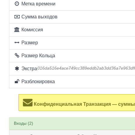
Метка времени
Сумма выходов
Комиссия
Размер
Размер Кольца
Экстра
016da516e4ace749cc389eddb2ab3dd36a7e963df
Разблокировка
Конфиденциальная Транзакция — суммы 
Входы (2)