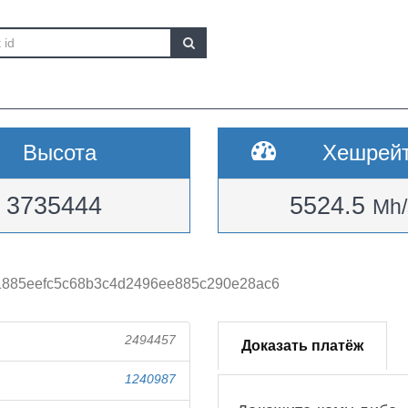
Высота
Хешрей
3735444
5524.5
Mh/
1885eefc5c68b3c4d2496ee885c290e28ac6
2494457
Доказать платёж
1240987