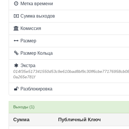
Метка времени
Сумма выходов
Комиссия
Размер
Размер Кольца
Экстра
014f35e517341550d53c9e610bad8bf9c30ff6cbe77176958cb
0a265e781f
Разблокировка
Выходы (1)
Сумма
Публичный Ключ