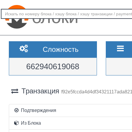
блоки
Сложность
662940619068
Транзакция
f92e5fccda4d4df34321117ada82
Подтверждения
Из Блока