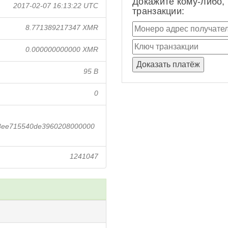
Докажите кому-либо,
2017-02-07 16:13:22 UTC
транзакции:
8.771389217347 XMR
0.000000000000 XMR
95 B
0
08ee715540de3960208000000
1241047