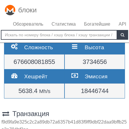
блоки
Обозреватель
Статистика
Богатейшие
API
Сложность
Высота
676608081855
3734656
Хешрейт
Эмиссия
5638.4
18446744
Mh/s
Транзакция
f9d9fa9e325c2c2a89db72a6357b41d83f9ff9dbf22daa9bffb25