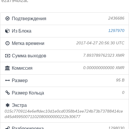
e2a794bf2ac
Подтверждения
2436686
Из Блока
1297970
Метка времени
2017-04-27 20:56:30 UTC
Сумма выходов
7.893789762323 XMR
Комиссия
0.000000000000 XMR
Размер
95 B
Размер Кольца
0
Экстра
015c7709114e6effdec10d1e0cd0358b41ee724b73b73788414ce
d45d49950071102080000000222b30677
Разблокировка
1298030