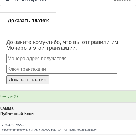
Доказать платёж
Докажите кому-либо, что вы отправили им
Монеро в этой транзакции:
Выходы (1)
Сумма
Публичный Ключ
7.893789762323
23264513f4295b723c6a1a0fc7a0b6054153cc9fd14dd1867bb53ef82e988b52