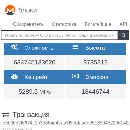
блоки
Обозреватель
Статистика
Богатейшие
API
Сложность
Высота
634745133620
3735312
Хешрейт
Эмиссия
5289.5
18446744
Mh/s
Транзакция
fe9b00d2f6674c1b3d664d4eaa3f5ebfaade95135045200614f2