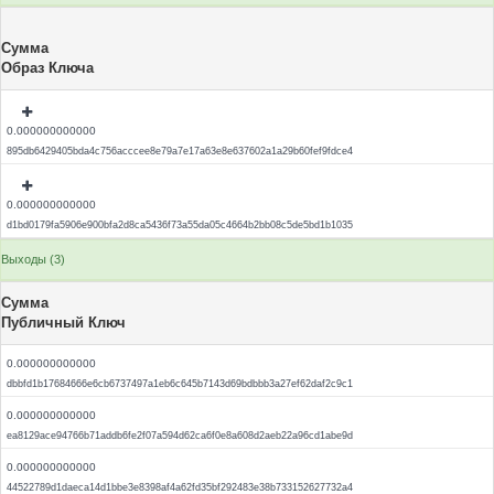
Сумма
Образ Ключа
0.000000000000
895db6429405bda4c756acccee8e79a7e17a63e8e637602a1a29b60fef9fdce4
0.000000000000
d1bd0179fa5906e900bfa2d8ca5436f73a55da05c4664b2bb08c5de5bd1b1035
Выходы (3)
Сумма
Публичный Ключ
0.000000000000
dbbfd1b17684666e6cb6737497a1eb6c645b7143d69bdbbb3a27ef62daf2c9c1
0.000000000000
ea8129ace94766b71addb6fe2f07a594d62ca6f0e8a608d2aeb22a96cd1abe9d
0.000000000000
44522789d1daeca14d1bbe3e8398af4a62fd35bf292483e38b733152627732a4