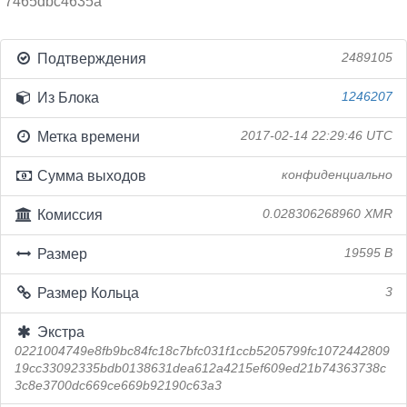
7465dbc4635a
Подтверждения
2489105
Из Блока
1246207
Метка времени
2017-02-14 22:29:46 UTC
Сумма выходов
конфиденциально
Комиссия
0.028306268960 XMR
Размер
19595 B
Размер Кольца
3
Экстра
0221004749e8fb9bc84fc18c7bfc031f1ccb5205799fc1072442809
19cc33092335bdb0138631dea612a4215ef609ed21b74363738c
3c8e3700dc669ce669b92190c63a3