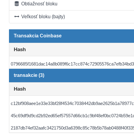
Obtiažnosť bloku
Veľkosť bloku (bajty)
Transakcia Coinbase
Hash
0796685f1681dac14a8b089f6c17cc874c72905576ca7efb34bd
transakcie (3)
Hash
c12bf908aee1e33e33bf28f4534c7038442db9ae2625b1a78977c
45c69df9d9cd2b92ed65ef57557d66cb1c9bf48ef0bc0724b59e1
2187db74ef32aafc3421750d3a6398c85c78b5b78ab0488f40f33