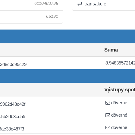
6110483795
transakcie
65191
Suma
8.9483557214
33d8c0c95c29
Výstupy spo
dôverné
9962d48c42f
dôverné
c5b2db3cda9
dôverné
9ae38e487f3