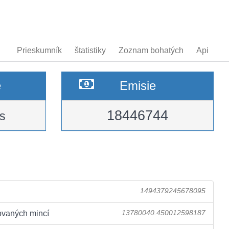
Prieskumník
štatistiky
Zoznam bohatých
Api
e
Emisie
18446744
s
1494379245678095
ovaných mincí
13780040.450012598187