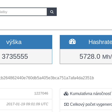
výška
Hashrat
3735555
5728.0
Mh/
cb264862440e760db5a405e3bca751a7afa4da2351b
1227046
Kumulatívna náročnosť
2017-01-19 09:01:09 UTC
Celkový počet vygener