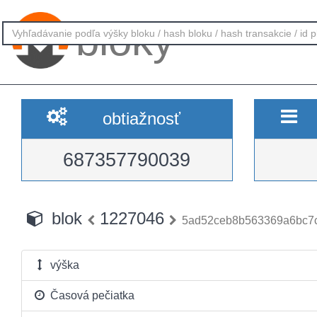
bloky
obtiažnosť
687357790039
blok
1227046
5ad52ceb8b563369a6bc7
výška
Časová pečiatka