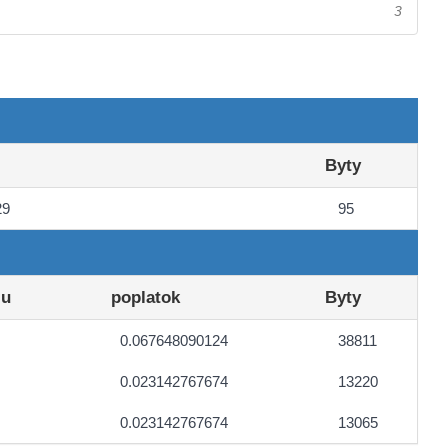
3
Byty
29
95
lu
poplatok
Byty
0.067648090124
38811
0.023142767674
13220
0.023142767674
13065