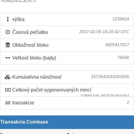
454b141c3c973
výška
1239624
Časová pečiatka
2017-02-05 19:28:42 UTC
Obtiažnosť bloku
6605417017
Veľkosť bloku (bajty)
76656
Kumulatívna náročnosť
1573543183263545
Celkový počet vygenerovaných mincí
13889746.459575459361
transakcie
2
Transakcia Coinbase