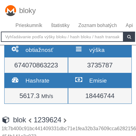
bloky
Prieskumník
štatistiky
Zoznam bohatých
Api
obtiažnosť
výška
674070863223
3735787
Hashrate
Emisie
5617.3
18446744
Mh/s
blok
1239624
1fc7b400c91bc441409331dbc71e1fea32b3a7609cca6282156