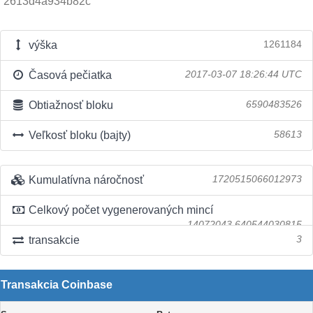
2613d4a934b82c
výška
1261184
Časová pečiatka
2017-03-07 18:26:44 UTC
Obtiažnosť bloku
6590483526
Veľkosť bloku (bajty)
58613
Kumulatívna náročnosť
1720515066012973
Celkový počet vygenerovaných mincí
14072043.640544030815
transakcie
3
Transakcia Coinbase