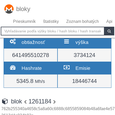
bloky
Prieskumník
štatistiky
Zoznam bohatých
Api
obtiažnosť
výška
641495510278
3734124
Hashrate
Emisie
5345.8
18446744
Mh/s
blok
1261184
762b255340a4658c5a8a60c6888c6855859084b48a6fae4e57