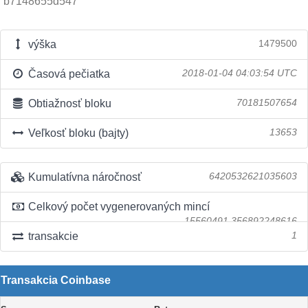
b7148655d547
výška
1479500
Časová pečiatka
2018-01-04 04:03:54 UTC
Obtiažnosť bloku
70181507654
Veľkosť bloku (bajty)
13653
Kumulatívna náročnosť
6420532621035603
Celkový počet vygenerovaných mincí
15560491.356892248616
transakcie
1
Transakcia Coinbase