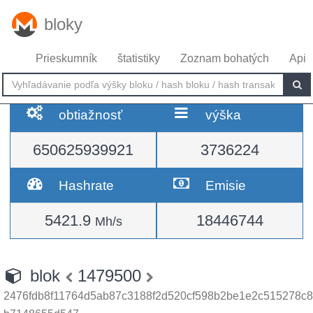
bloky
Prieskumník
štatistiky
Zoznam bohatých
Api
obtiažnosť
výška
650625939921
3736224
Hashrate
Emisie
5421.9
18446744
Mh/s
blok
1479500
2476fdb8f11764d5ab87c3188f2d520cf598b2be1e2c515278c8