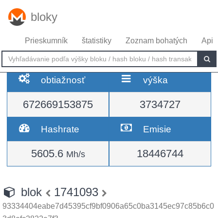
bloky
Prieskumník
štatistiky
Zoznam bohatých
Api
obtiažnosť
výška
672669153875
3734727
Hashrate
Emisie
5605.6
18446744
Mh/s
blok
1741093
93334404eabe7d45395cf9bf0906a65c0ba3145ec97c85b6c0