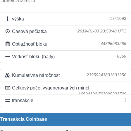
3d8efc2822e7f3
výška
1741093
Časová pečiatka
2019-01-03 23:53:48 UTC
Obtiažnosť bloku
44396983286
Veľkosť bloku (bajty)
6569
Kumulatívna náročnosť
23959243831631250
Celkový počet vygenerovaných mincí
16694190.763999223709
transakcie
3
Transakcia Coinbase