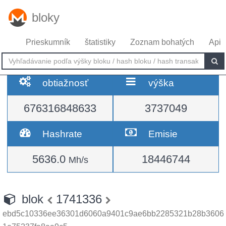
bloky
Prieskumník
štatistiky
Zoznam bohatých
Api
obtiažnosť
výška
676316848633
3737049
Hashrate
Emisie
5636.0
18446744
Mh/s
blok
1741336
ebd5c10336ee36301d6060a9401c9ae6bb2285321b28b3606