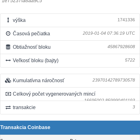
1e75237fa8aa9c5
výška
1741336
Časová pečiatka
2019-01-04 07:36:19 UTC
Obtiažnosť bloku
45867928608
Veľkosť bloku (bajty)
5722
Kumulatívna náročnosť
23970142789730578
Celkový počet vygenerovaných mincí
16695002.859990401193
transakcie
3
Transakcia Coinbase