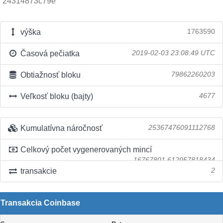
24314873c79e
výška
1763590
Časová pečiatka
2019-02-03 23:08:49 UTC
Obtiažnosť bloku
79862260203
Veľkosť bloku (bajty)
4677
Kumulatívna náročnosť
25367476091112768
Celkový počet vygenerovaných mincí
16767801.612957818434
transakcie
2
Transakcia Coinbase