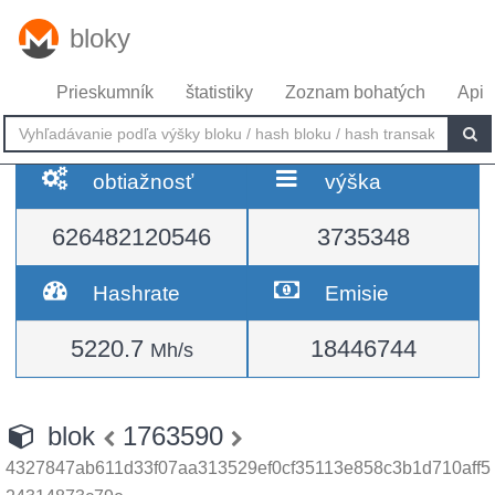
bloky
Prieskumník
štatistiky
Zoznam bohatých
Api
obtiažnosť
výška
626482120546
3735348
Hashrate
Emisie
5220.7
18446744
Mh/s
blok
1763590
4327847ab611d33f07aa313529ef0cf35113e858c3b1d710aff5