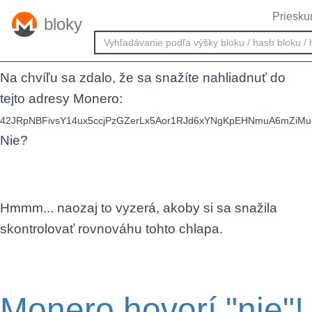
Priesku
bloky
Uh-oh
Na chvíľu sa zdalo, že sa snažíte nahliadnuť do
tejto adresy Monero:
42JRpNBFivsY14ux5ccjPzGZerLx5Aor1RJd6xYNgKpEHNmuA6mZiM
Nie?
Hmmm... naozaj to vyzerá, akoby si sa snažila
skontrolovať rovnováhu tohto chlapa.
Monero hovorí "nie"!