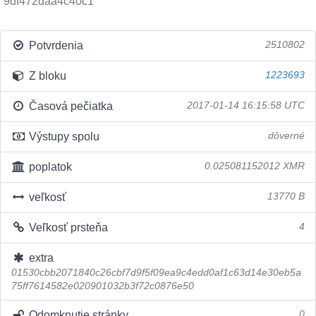
9df472daa4c40c1
Potvrdenia
2510802
Z bloku
1223693
Časová pečiatka
2017-01-14 16:15:58 UTC
Výstupy spolu
dôverné
poplatok
0.025081152012 XMR
veľkosť
13770 B
Veľkosť prsteňa
4
extra
01530cbb2071840c26cbf7d9f5f09ea9c4edd0af1c63d14e30eb5a
75ff7614582e020901032b3f72c0876e50
Odomknutie stránky
0