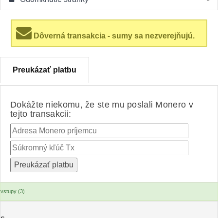
Dôverná transakcia - sumy sa nezverejňujú.
Preukázať platbu
Dokážte niekomu, že ste mu poslali Monero v
tejto transakcii:
vstupy (3)