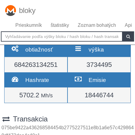
bloky
Prieskumník
štatistiky
Zoznam bohatých
Api
obtiažnosť
výška
684263134251
3734495
Hashrate
Emisie
5702.2
18446744
Mh/s
Transakcia
075be9422a436268584454b2775227511e8b1a6e57c429864