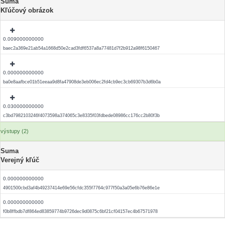
Suma
Kľúčový obrázok
0.009000000000
baec2a369e21ab54a1668d50e2cad3fdf6537a8a77481d7f2b912a98f6150467
0.000000000000
ba0e8aafbce01b51eeaa9d8fa47908de3eb006ec2fd4cb9ec3cb69307b3d6b0a
0.030000000000
c3bd7982103246f4073598a374065c3e8335f03fdbede08986cc176cc2b80f3b
výstupy (2)
Suma
Verejný kľúč
0.000000000000
4901500cbd3af4b49237414e69e56cfdc355f7764c977f50a3a05e6b76e86e1e
0.000000000000
f0b8ffbdb7df864ed83859774b9726dec9d0875c6bf21cf04157ec4b67571978