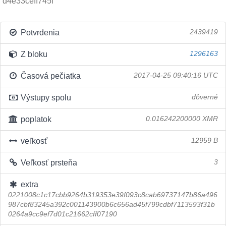
d4e33ceff745f
Potvrdenia
2439419
Z bloku
1296163
Časová pečiatka
2017-04-25 09:40:16 UTC
Výstupy spolu
dôverné
poplatok
0.016242200000 XMR
veľkosť
12959 B
Veľkosť prsteňa
3
extra
0221008c1c17cbb9264b319353e39f093c8cab69737147b86a496
987cbf83245a392c001143900b6c656ad45f799cdbf7113593f31b
0264a9cc9ef7d01c21662cff07190