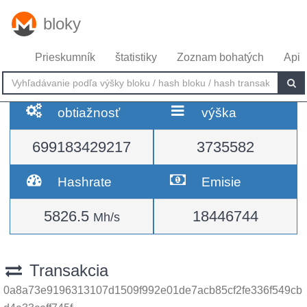
bloky
Prieskumník
štatistiky
Zoznam bohatých
Api
obtiažnosť
výška
699183429217
3735582
Hashrate
Emisie
5826.5
18446744
Mh/s
Transakcia
0a8a73e9196313107d1509f992e01de7acb85cf2fe336f549cb