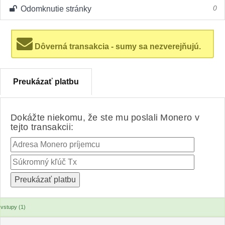
Odomknutie stránky
0
Dôverná transakcia - sumy sa nezverejňujú.
Preukázať platbu
Dokážte niekomu, že ste mu poslali Monero v
tejto transakcii:
vstupy (1)