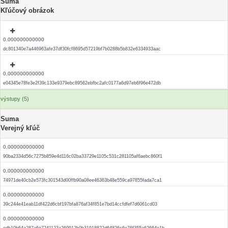
Suma
Kľúčový obrázok
0.000000000000
dc801340e7a446963afe37df30fcf8695d57219bf7b0288b5b832e6334933aac
0.000000000000
e04345e78fe3e2f39c133e9379ebc89562ebfbc2afc0177a6d97eb6f96e472db
výstupy (5)
Suma
Verejný kľúč
0.000000000000
90ba2334d56c7275b859e4d116c02ba33729e1105c531c281105af6aebc860f1
0.000000000000
74971de40cb2e573fc301543d00ffb90a08ee46363b48e559ca97855fada7ca1
0.000000000000
39c244e41eab11df422d6cbf197bfa876af34f851e7bd14ccfdfef7d6061cd03
0.000000000000