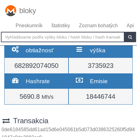
bloky
Prieskumník
štatistiky
Zoznam bohatých
Api
obtiažnosť
výška
682892074050
3735923
Hashrate
Emisie
5690.8
18446744
Mh/s
Transakcia
0de6184585dd61ad15d6e045061b5d073d0386325260f5d94