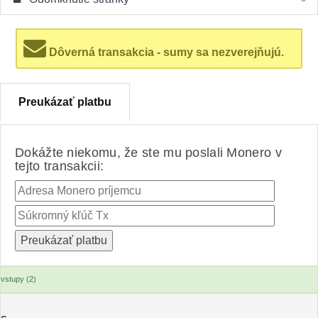
Dôverná transakcia - sumy sa nezverejňujú.
Preukázať platbu
Dokážte niekomu, že ste mu poslali Monero v
tejto transakcii:
vstupy (2)