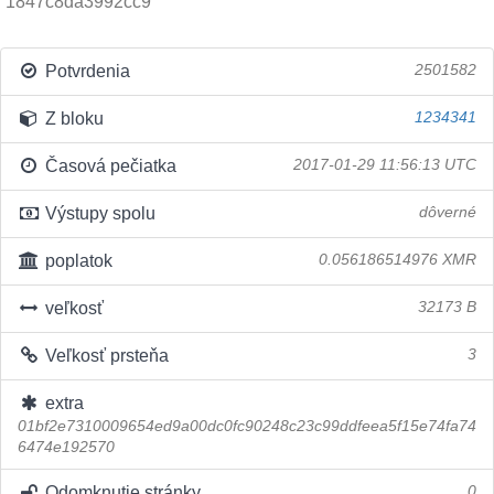
1847c8da3992cc9
Potvrdenia
2501582
Z bloku
1234341
Časová pečiatka
2017-01-29 11:56:13 UTC
Výstupy spolu
dôverné
poplatok
0.056186514976 XMR
veľkosť
32173 B
Veľkosť prsteňa
3
extra
01bf2e7310009654ed9a00dc0fc90248c23c99ddfeea5f15e74fa74
6474e192570
Odomknutie stránky
0