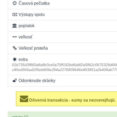
Časová pečiatka
Výstupy spolu
poplatok
veľkosť
Veľkosť prsteňa
extra
01b735d3f860a8a8b3ce0a70ff192bd6ddf2a5862c0675329d66
c80ed569ad205eb809e284a2276809646e893851a2b408ab77
Odomknutie stránky
Dôverná transakcia - sumy sa nezverejňujú.
vstupy (1)