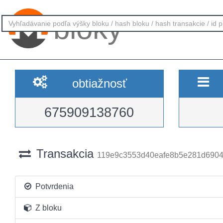
bloky
obtiažnosť
675909138760
Transakcia
119e9c3553d40eafe8b5e281d690
Potvrdenia
Z bloku