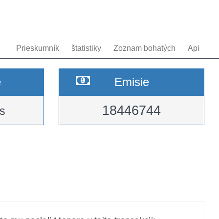
Prieskumník
štatistiky
Zoznam bohatých
Api
e
Emisie
18446744
s