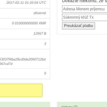
Dokážte niekomu, že st
2017-02-11 01:20:04 UTC
dôverné
0.010000000000 XMR
12957 B
3
63037f4ba28cd0de2060712bd
967cd7d
0
výstupy (2)