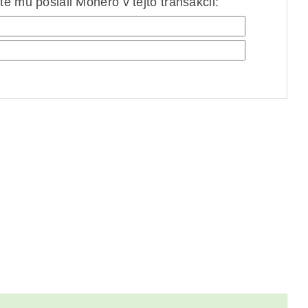
e mu poslali Monero v tejto transakcii: