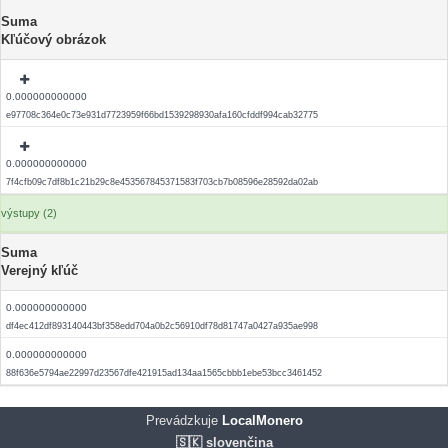
Suma
Kľúčový obrázok
0.000000000000
e97708c364e0c73e931d7723959f66bd1539298930afa160cfddf994cab32775
0.000000000000
7f4cfb09c7df8b1c21b29c8e453567845371583f703cb7b08596e28592da02ab
výstupy (2)
Suma
Verejný kľúč
0.000000000000
df4ec412df893140443bf358edd704a0b2c56910df78d81747a0427a935ae998
0.000000000000
88f636e5794ae22997d23567dfe421915ad134aa1565cbbb1ebe53bcc3461452
Prevádzkuje
LocalMonero
🇸🇰 slovenčina