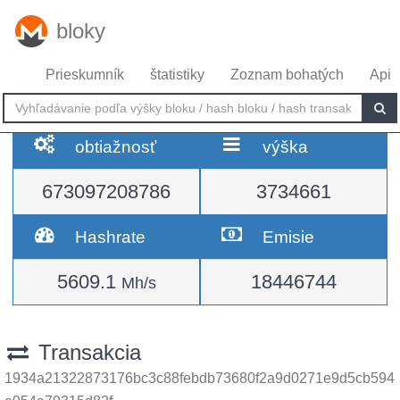
bloky
Prieskumník
štatistiky
Zoznam bohatých
Api
obtiažnosť
výška
673097208786
3734661
Hashrate
Emisie
5609.1
18446744
Mh/s
Transakcia
1934a21322873176bc3c88febdb73680f2a9d0271e9d5cb594