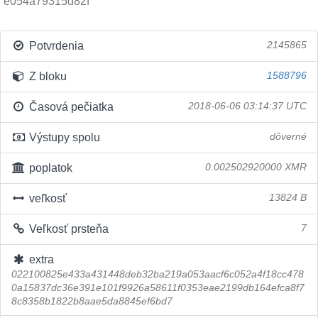
e054a79315d82f
Potvrdenia
2145865
Z bloku
1588796
Časová pečiatka
2018-06-06 03:14:37 UTC
Výstupy spolu
dôverné
poplatok
0.002502920000 XMR
veľkosť
13824 B
Veľkosť prsteňa
7
extra
022100825e433a431448deb32ba219a053aacf6c052a4f18cc478
0a15837dc36e391e101f9926a58611f0353eae2199db164efca8f7
8c8358b1822b8aae5da8845ef6bd7