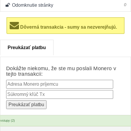
Odomknutie stránky
0
Dôverná transakcia - sumy sa nezverejňujú.
Preukázať platbu
Dokážte niekomu, že ste mu poslali Monero v
tejto transakcii:
vstupy (2)