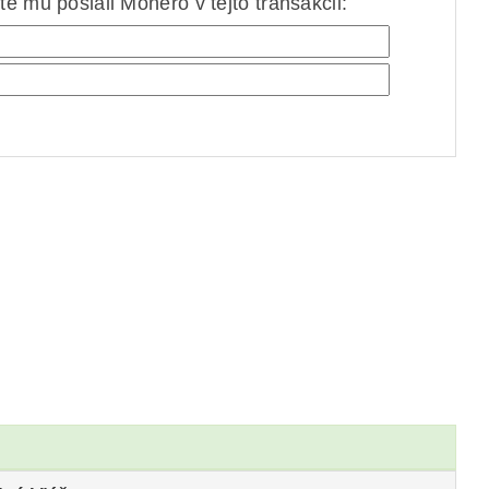
e mu poslali Monero v tejto transakcii: