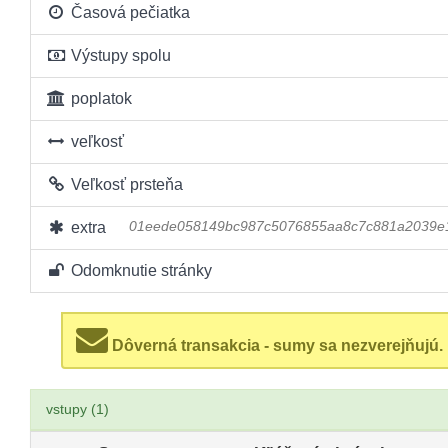
Časová pečiatka
Výstupy spolu
poplatok
veľkosť
Veľkosť prsteňa
extra
01eede058149bc987c5076855aa8c7c881a2039e1
Odomknutie stránky
Dôverná transakcia - sumy sa nezverejňujú.
vstupy (1)