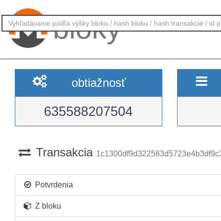
bloky
obtiažnosť
635588207504
Transakcia
1c1300df9d322583d5723e4b3df9c
Potvrdenia
Z bloku