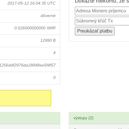
Dokážte niekomu, že st
2017-05-12 16:04:35 UTC
dôverné
0.026000000000 XMR
12990 B
4
256ddf2976da18848ee5f4f57
0
výstupy (2)