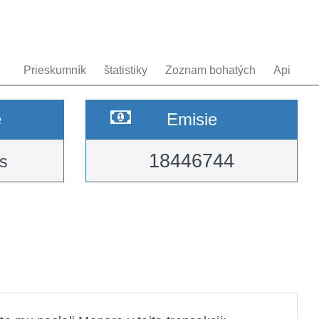
Prieskumník
štatistiky
Zoznam bohatých
Api
e
Emisie
18446744
s