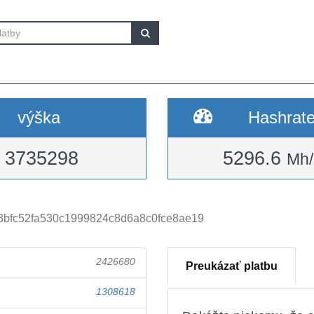
výška
Hashrat
3735298
5296.6
Mh/
3bfc52fa530c1999824c8d6a8c0fce8ae19
2426680
Preukázať platbu
1308618