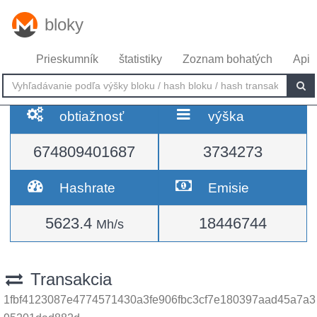
bloky
Prieskumník
štatistiky
Zoznam bohatých
Api
obtiažnosť
výška
674809401687
3734273
Hashrate
Emisie
5623.4
18446744
Mh/s
Transakcia
1fbf4123087e4774571430a3fe906fbc3cf7e180397aad45a7a3