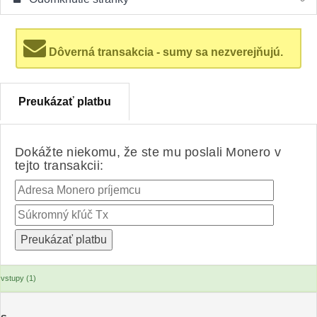
Dôverná transakcia - sumy sa nezverejňujú.
Preukázať platbu
Dokážte niekomu, že ste mu poslali Monero v
tejto transakcii:
vstupy (1)