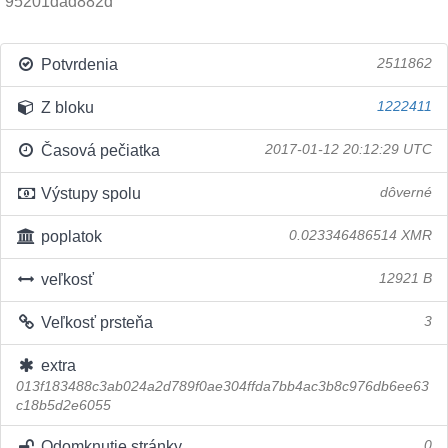
95201dad882d
Potvrdenia
2511862
Z bloku
1222411
Časová pečiatka
2017-01-12 20:12:29 UTC
Výstupy spolu
dôverné
poplatok
0.023346486514 XMR
veľkosť
12921 B
Veľkosť prsteňa
3
extra
013f183488c3ab024a2d789f0ae304ffda7bb4ac3b8c976db6ee63
c18b5d2e6055
Odomknutie stránky
0