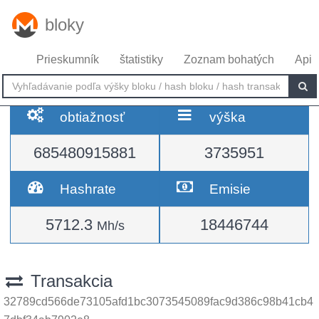
bloky
Prieskumník
štatistiky
Zoznam bohatých
Api
obtiažnosť
výška
685480915881
3735951
Hashrate
Emisie
5712.3
18446744
Mh/s
Transakcia
32789cd566de73105afd1bc3073545089fac9d386c98b41cb4