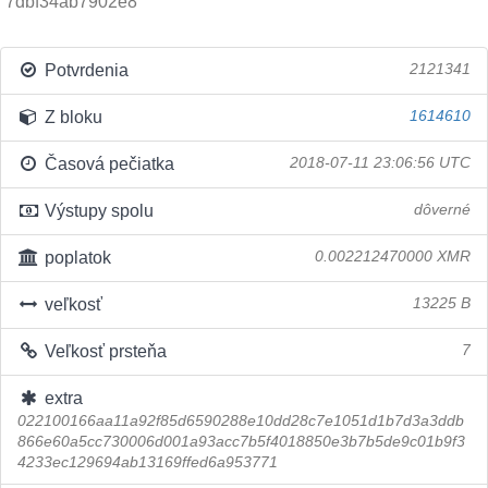
7dbf34ab7902e8
Potvrdenia
2121341
Z bloku
1614610
Časová pečiatka
2018-07-11 23:06:56 UTC
Výstupy spolu
dôverné
poplatok
0.002212470000 XMR
veľkosť
13225 B
Veľkosť prsteňa
7
extra
022100166aa11a92f85d6590288e10dd28c7e1051d1b7d3a3ddb
866e60a5cc730006d001a93acc7b5f4018850e3b7b5de9c01b9f3
4233ec129694ab13169ffed6a953771