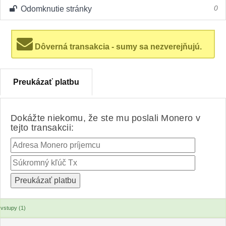
Odomknutie stránky
0
Dôverná transakcia - sumy sa nezverejňujú.
Preukázať platbu
Dokážte niekomu, že ste mu poslali Monero v
tejto transakcii:
vstupy (1)