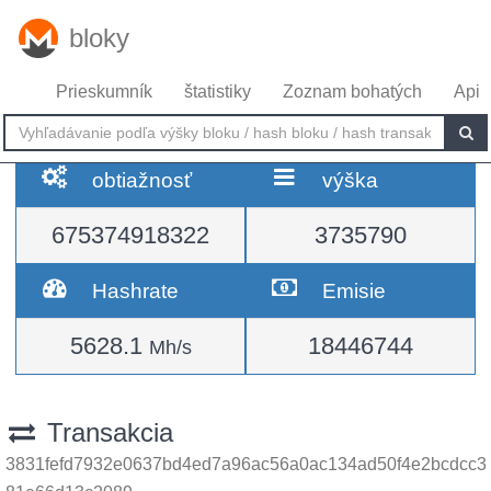
bloky
Prieskumník
štatistiky
Zoznam bohatých
Api
obtiažnosť
výška
675374918322
3735790
Hashrate
Emisie
5628.1
18446744
Mh/s
Transakcia
3831fefd7932e0637bd4ed7a96ac56a0ac134ad50f4e2bcdcc3