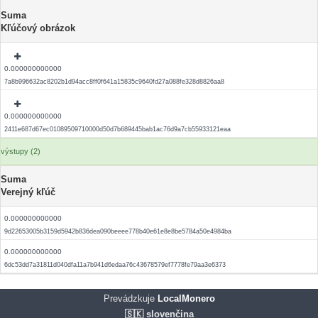
Suma
Kľúčový obrázok
0.000000000000
7a8b996632ac8202b1d94acc8ff0f641a15835c9640fd27a088fe328d8826aa8
0.000000000000
2411e687d67ec01089509710000d50d7b689445bab1ac76d9a7cb55933121eaa
výstupy (2)
Suma
Verejný kľúč
0.000000000000
9d22653005b3159d5942b836dea090beeee778b40e61e8e8be5784a50e4984ba
0.000000000000
6dc53dd7a31811d040dfa11a7b941d6edaa76c43678579ef7778fe79aa3e6373
Prevádzkuje
LocalMonero
🇸🇰 slovenčina