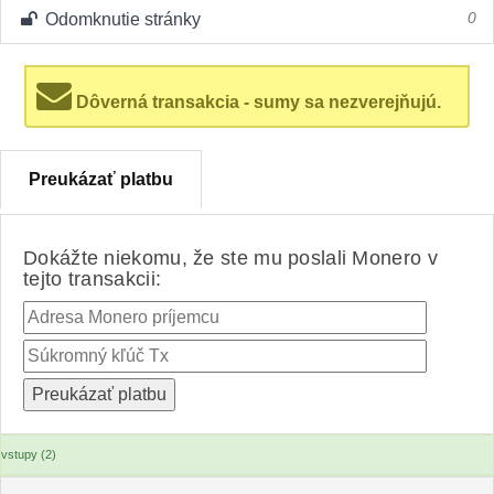
Odomknutie stránky
0
Dôverná transakcia - sumy sa nezverejňujú.
Preukázať platbu
Dokážte niekomu, že ste mu poslali Monero v
tejto transakcii:
vstupy (2)