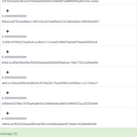
1d17b222aebcfdce2c5162a0a61bd3167e169e857a48d66250a343cb3cca2afa
0.000000000000
85b41e3d7551d4486a7c1997132a167ed495b23c52148242bb5c636543ef4507
0.000000000000
7e356c97f200137ba02e4cacdb2e7c7ce3ad21d96670a2eb87fdee0eff2831e9
0.000000000000
bf0dc4cd45e039edf9a7843304bd2ebb0836284f9a0edc749e772012a56be90d
0.000000000000
ab0c1c224a32d38c0a18b323cf673b220c75ae620f6a7a1f926eccc2c72a9ce7
0.000000000000
e5654ed7d708ec5478ae6adf97be15094b0dbe3d6f51f4859d721ea357024d49
0.000000000000
439f4ca378325164aee0801daf35b7e34d36a3dbde8f729d0e70e30db40824ff
výstupy (2)