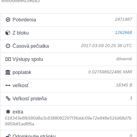
ef8f068ee6596a5
Potvrdenia
2471987
Z bloku
1262668
Časová pečiatka
2017-03-09 20:25:38 UTC
Výstupy spolu
dôverné
poplatok
0.027698922486 XMR
veľkosť
18345 B
Veľkosť prsteňa
3
extra
018343e8fb580d8a3c8388082297f36ddc09e72e848e516d68d7b
9959df1ad8f5a
Odomknutie stránky
0