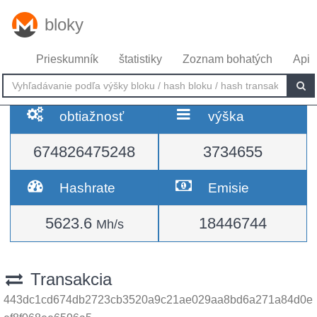
bloky
Prieskumník
štatistiky
Zoznam bohatých
Api
obtiažnosť
výška
674826475248
3734655
Hashrate
Emisie
5623.6
18446744
Mh/s
Transakcia
443dc1cd674db2723cb3520a9c21ae029aa8bd6a271a84d0e