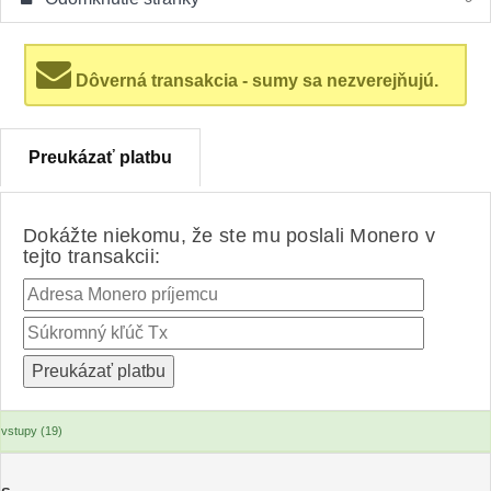
Dôverná transakcia - sumy sa nezverejňujú.
Preukázať platbu
Dokážte niekomu, že ste mu poslali Monero v
tejto transakcii:
vstupy (19)