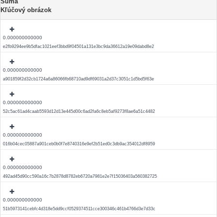
Suma
Kľúčový obrázok
0.000000000000
e2fb9294ee9b5dfac1021eef3bbd9f04501a131e3bc9da36612a19e09dabd8e2
0.000000000000
a901859f2d32cb1724a6a86066fb68710ad9df69031a2d37c3051c1d5bd5f63e
0.000000000000
52c5ac61ad4caab5593d12d13e445d00c6ad2fa6c8eb5af9273f8ae6a51c4482
0.000000000000
016b04cec05887a901ceb0b0f7e8740316e9ef2b51ed0c3db9ac354012df8959
0.000000000000
492ad45d90cc590a16c7b2878d8782eb6720a7981e2e7f15036403a560382725
0.000000000000
51b5973141cebfc4d318e5dd9ccf0529374511cce300346c461b4766d3e7d33c