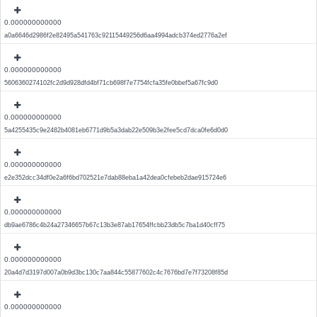
0.000000000000
a0a6646d2986f2e82495a541763c92115449256d6aa4994adcb374ed2776a2ef
0.000000000000
5606360274102fc2d9d928dfd4bf71cb698f7e7754fcfa35fe0bbef5a67fc9d0
0.000000000000
5a4255435c9e2482b4081eb6771d9b5a3dab22e509b3e2fee5cd7dca0fe6d0d0
0.000000000000
e2e352dcc34df0e2a6f6bd702521e7dab88eba1a42dea0cfebeb2dae915724e6
0.000000000000
db9ae6786c4b24a27346657b67c13b3e87ab17654ffcbb23db5c7ba1d40cff75
0.000000000000
20a4d7d3197d007a0b9d3bc130c7aa844c55877602c4c7676bd7e7f73208f85d
0.000000000000