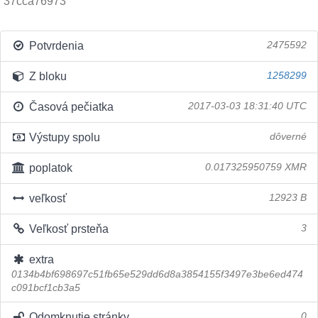
37cca76973
Potvrdenia
2475592
Z bloku
1258299
Časová pečiatka
2017-03-03 18:31:40 UTC
Výstupy spolu
dôverné
poplatok
0.017325950759 XMR
veľkosť
12923 B
Veľkosť prsteňa
3
extra
0134b4bf698697c51fb65e529dd6d8a3854155f3497e3be6ed474
c091bcf1cb3a5
Odomknutie stránky
0