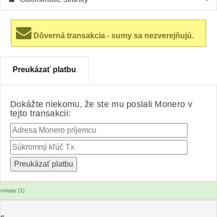
Dôverná transakcia - sumy sa nezverejňujú.
Preukázať platbu
Dokážte niekomu, že ste mu poslali Monero v
tejto transakcii:
vstupy (1)