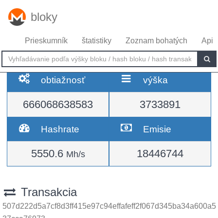
bloky
Prieskumník
štatistiky
Zoznam bohatých
Api
obtiažnosť
výška
666068638583
3733891
Hashrate
Emisie
5550.6
18446744
Mh/s
Transakcia
507d222d5a7cf8d3ff415e97c94effafeff2f067d345ba34a600a5