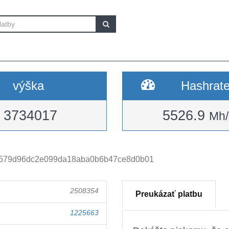
výška
Hashrat
3734017
5526.9
Mh/
8579d96dc2e099da18aba0b6b47ce8d0b01
2508354
Preukázať platbu
1225663