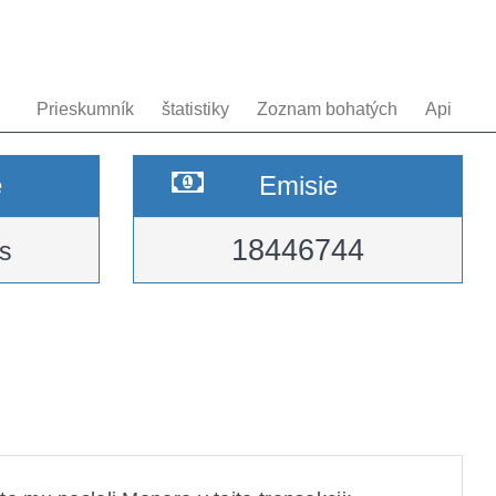
Prieskumník
štatistiky
Zoznam bohatých
Api
e
Emisie
18446744
s