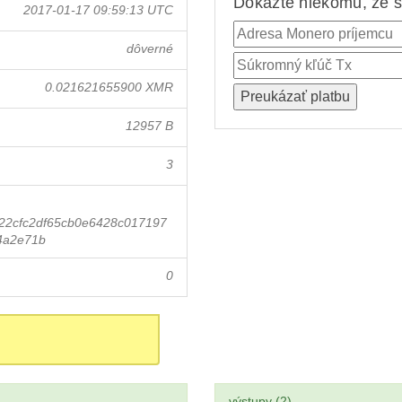
Dokážte niekomu, že st
2017-01-17 09:59:13 UTC
dôverné
0.021621655900 XMR
12957 B
3
22cfc2df65cb0e6428c017197
4a2e71b
0
výstupy (2)