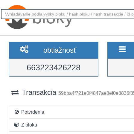
bloky
obtiažnosť
663223426228
Transakcia
59bba4f721e0f4847ae8ef0e3836f
Potvrdenia
Z bloku