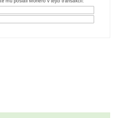
e mu poslali Monero v tejto transakcii: