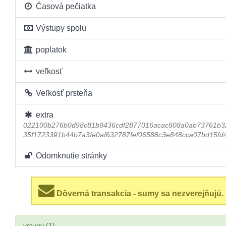
Časová pečiatka
Výstupy spolu
poplatok
veľkosť
Veľkosť prsteňa
extra
022100b276b0d98c81b9436cdf2877016acac808a0ab73761b3
35f1723391b44b7a3fe0af632787fef06588c3e848cca07bd15fd
Odomknutie stránky
Dôverná transakcia - sumy sa nezverejňujú.
vstupy (1)