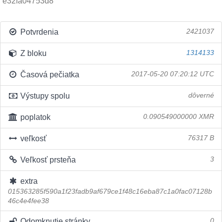
e32fa04753d8
Potvrdenia
2421037
Z bloku
1314133
Časová pečiatka
2017-05-20 07:20:12 UTC
Výstupy spolu
dôverné
poplatok
0.090549000000 XMR
veľkosť
76317 B
Veľkosť prsteňa
3
extra
015363285f590a1f23fadb9af679ce1f48c16eba87c1a0fac07128b
46c4e4fee38
Odomknutie stránky
0