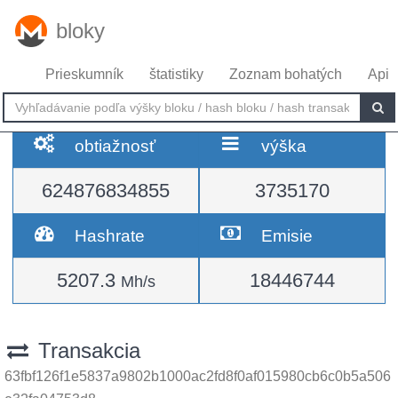
bloky
Prieskumník
štatistiky
Zoznam bohatých
Api
obtiažnosť
výška
624876834855
3735170
Hashrate
Emisie
5207.3
18446744
Mh/s
Transakcia
63fbf126f1e5837a9802b1000ac2fd8f0af015980cb6c0b5a506