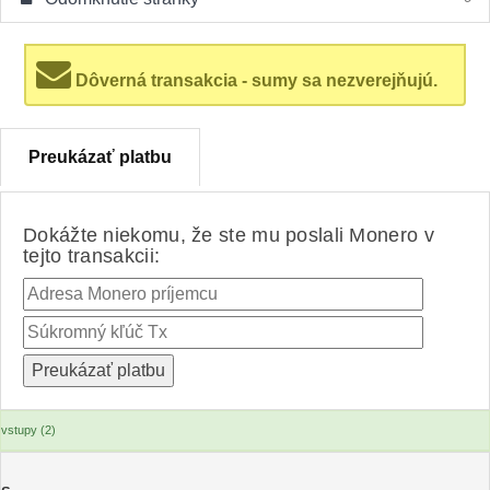
Dôverná transakcia - sumy sa nezverejňujú.
Preukázať platbu
Dokážte niekomu, že ste mu poslali Monero v
tejto transakcii:
vstupy (2)