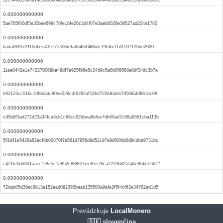
32cf44bd55e0a14c8e0de8aa3d9e2d7cd73b03b4444b1ee35a42c2869fe89b91
0.000000000000
5ae785f00df5e30bee699478fe1bfe20c3d4f07e3aeb6026e39527ad204e1780
0.000000000000
6adaf89ff72110dbec43fc51e23defa664fb048bdc19fdbcf1d159712bbe2020
0.000000000000
11ea0442e1e742279069ba49df7a925f98e8c24d9c5a8b8f9588a8df34dc3b7e
0.000000000000
b92123cc016c10f8a4dc90ee028cdf6282af53fd7559db4eb79568afd861bc09
0.000000000000
cd5b9f3ad272d23a34fca3cb1c68cc62bbea8efee7db69ad7c88a9561cba113b
0.000000000000
5f3d41e5428a62acf8b00870f7a561d7956d9d52197a9df00db8d9cdba9731bc
0.000000000000
c451fe0dd3d1aacc1f8e5c1e852c838616ee87e78ca2229b82554be8b6ee5627
0.000000000000
72dab05d39ec9b13e152aad092393baab135500a9afe2f5f4c6f2e34782ad1d5
Prevádzkuje
LocalMonero
🇸🇰 slovenčina