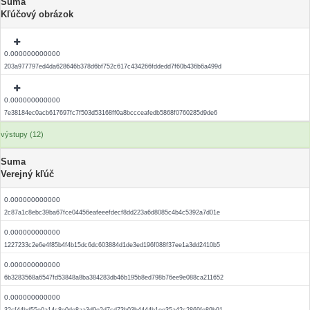
Suma
Kľúčový obrázok
0.000000000000
203a977797ed4da628646b378d6bf752c617c434266fddedd7f60b436b6a499d
0.000000000000
7e38184ec0acb617697fc7f503d53168ff0a8bccceafedb5868f0760285d9de6
výstupy (12)
Suma
Verejný kľúč
0.000000000000
2c87a1c8ebc39ba67fce04456eafeeefdecf8dd223a6d8085c4b4c5392a7d01e
0.000000000000
1227233c2e6e4f85b4f4b15dc6dc603884d1de3ed196f088f37ee1a3dd2410b5
0.000000000000
6b3283568a6547fd53848a8ba384283db46b195b8ed798b76ee9e088ca211652
0.000000000000