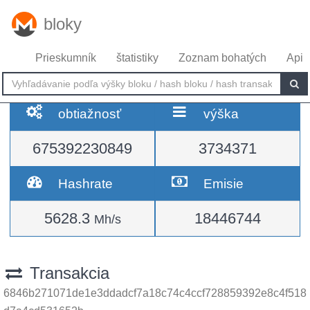
bloky
Prieskumník
štatistiky
Zoznam bohatých
Api
obtiažnosť
výška
675392230849
3734371
Hashrate
Emisie
5628.3
18446744
Mh/s
Transakcia
6846b271071de1e3ddadcf7a18c74c4ccf728859392e8c4f518