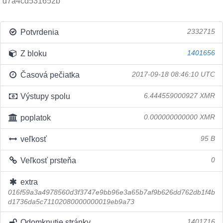
d7a4cd531652b
Potvrdenia
2332715
Z bloku
1401656
Časová pečiatka
2017-09-18 08:46:10 UTC
Výstupy spolu
6.444559000927 XMR
poplatok
0.000000000000 XMR
veľkosť
95 B
Veľkosť prsteňa
0
extra
016f59a3a4978560d3f3747e9bb96e3a65b7af9b626dd762db1f4b
d1736da5c71102080000000019eb9a73
Odomknutie stránky
1401716