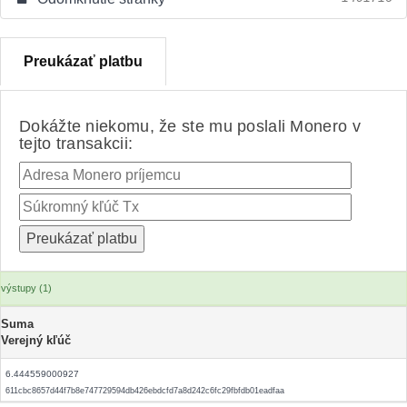
Preukázať platbu
Dokážte niekomu, že ste mu poslali Monero v
tejto transakcii:
výstupy (1)
Suma
Verejný kľúč
6.444559000927
611cbc8657d44f7b8e747729594db426ebdcfd7a8d242c6fc29fbfdb01eadfaa