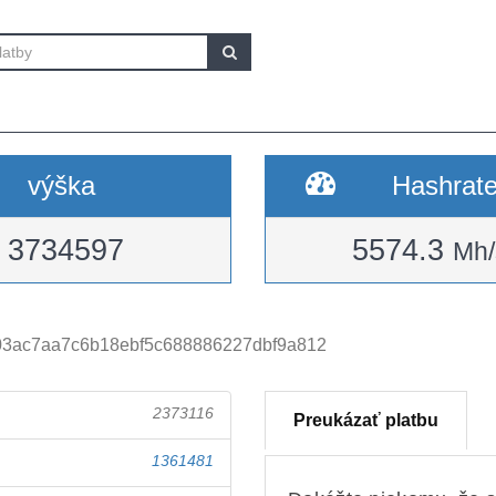
výška
Hashrat
3734597
5574.3
Mh/
03ac7aa7c6b18ebf5c688886227dbf9a812
2373116
Preukázať platbu
1361481