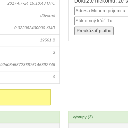
Dokážte niekomu, že st
2017-07-24 19:10:43 UTC
dôverné
0.022062400000 XMR
19561 B
3
b92d08d587236876145392746
0
výstupy (3)