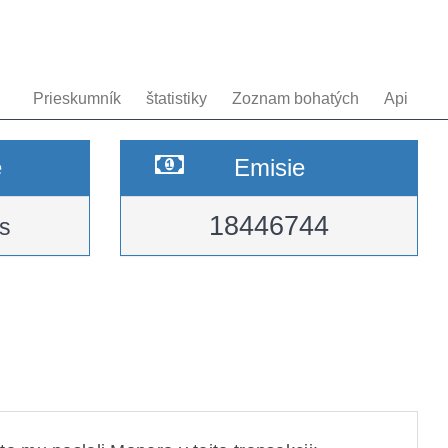
Prieskumník
štatistiky
Zoznam bohatých
Api
e
Emisie
18446744
s