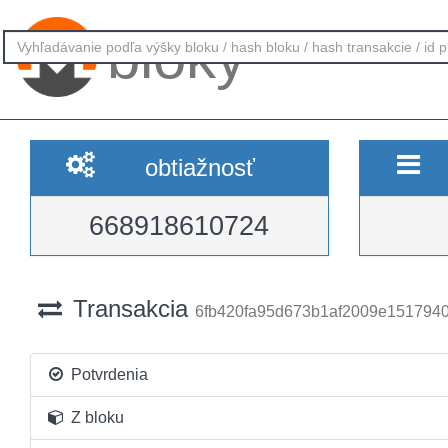
bloky
obtiažnosť
668918610724
Transakcia
6fb420fa95d673b1af2009e151794
Potvrdenia
Z bloku