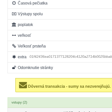
Časová pečiatka
Výstupy spolu
poplatok
veľkosť
Veľkosť prsteňa
extra
01f42436ea0171377128204c4120a2714b0025bba
Odomknutie stránky
Dôverná transakcia - sumy sa nezverejňujú.
vstupy (2)