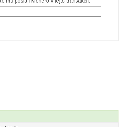
e mu poslali Monero v tejto transakcii: