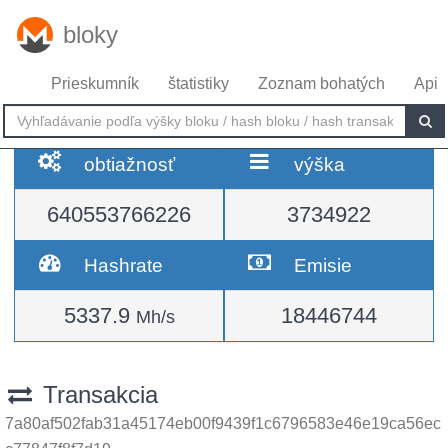
bloky
Prieskumník
štatistiky
Zoznam bohatých
Api
obtiažnosť
výška
640553766226
3734922
Hashrate
Emisie
5337.9
18446744
Mh/s
Transakcia
7a80af502fab31a45174eb00f9439f1c6796583e46e19ca56ec