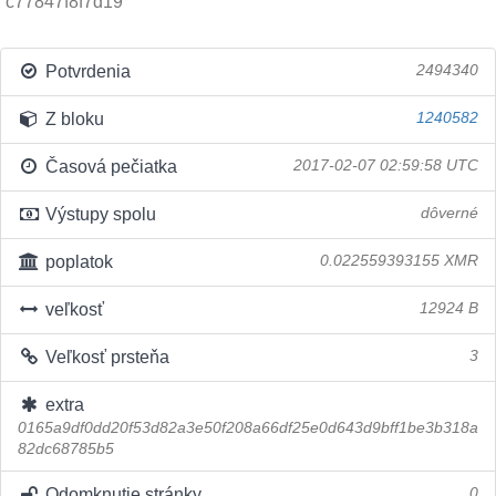
c77847f8f7d19
Potvrdenia
2494340
Z bloku
1240582
Časová pečiatka
2017-02-07 02:59:58 UTC
Výstupy spolu
dôverné
poplatok
0.022559393155 XMR
veľkosť
12924 B
Veľkosť prsteňa
3
extra
0165a9df0dd20f53d82a3e50f208a66df25e0d643d9bff1be3b318a
82dc68785b5
Odomknutie stránky
0