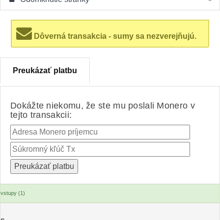
Dôverná transakcia - sumy sa nezverejňujú.
Preukázať platbu
Dokážte niekomu, že ste mu poslali Monero v
tejto transakcii:
vstupy (1)