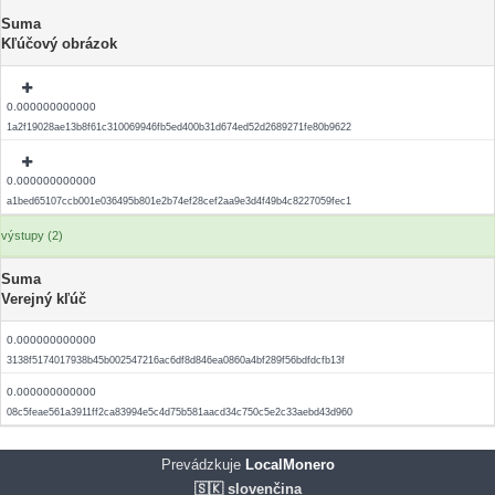
Suma
Kľúčový obrázok
0.000000000000
1a2f19028ae13b8f61c310069946fb5ed400b31d674ed52d2689271fe80b9622
0.000000000000
a1bed65107ccb001e036495b801e2b74ef28cef2aa9e3d4f49b4c8227059fec1
výstupy (2)
Suma
Verejný kľúč
0.000000000000
3138f5174017938b45b002547216ac6df8d846ea0860a4bf289f56bdfdcfb13f
0.000000000000
08c5feae561a3911ff2ca83994e5c4d75b581aacd34c750c5e2c33aebd43d960
Prevádzkuje
LocalMonero
🇸🇰 slovenčina