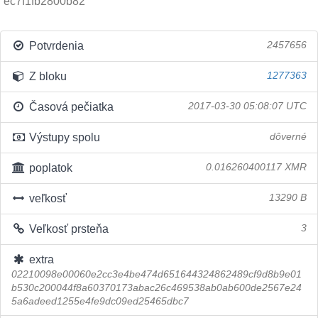
ec7f1fb2800b82
Potvrdenia
2457656
Z bloku
1277363
Časová pečiatka
2017-03-30 05:08:07 UTC
Výstupy spolu
dôverné
poplatok
0.016260400117 XMR
veľkosť
13290 B
Veľkosť prsteňa
3
extra
02210098e00060e2cc3e4be474d651644324862489cf9d8b9e01
b530c200044f8a60370173abac26c469538ab0ab600de2567e24
5a6adeed1255e4fe9dc09ed25465dbc7