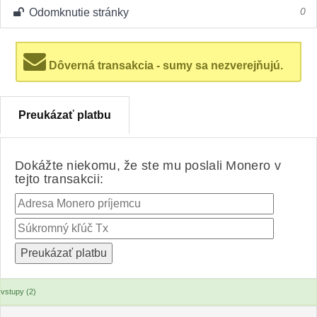
Odomknutie stránky
0
Dôverná transakcia - sumy sa nezverejňujú.
Preukázať platbu
Dokážte niekomu, že ste mu poslali Monero v
tejto transakcii:
vstupy (2)