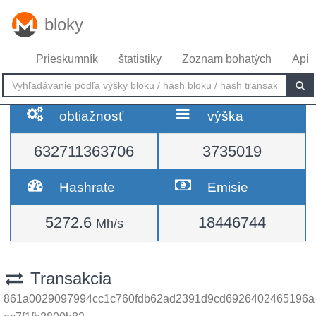
bloky
Prieskumník
štatistiky
Zoznam bohatých
Api
obtiažnosť
výška
632711363706
3735019
Hashrate
Emisie
5272.6
18446744
Mh/s
Transakcia
861a0029097994cc1c760fdb62ad2391d9cd6926402465196a