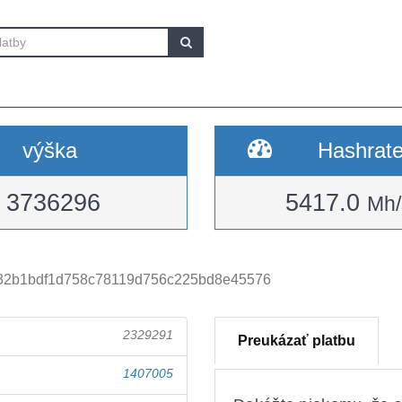
výška
Hashrat
3736296
5417.0
Mh/
32b1bdf1d758c78119d756c225bd8e45576
2329291
Preukázať platbu
1407005