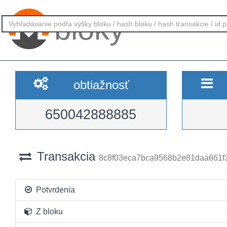
bloky
obtiažnosť
650042888885
Transakcia
8c8f03eca7bca9568b2e81daa661f
Potvrdenia
Z bloku