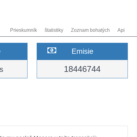
Prieskumník
štatistiky
Zoznam bohatých
Api
e
Emisie
18446744
s