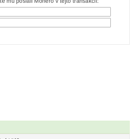
e mu poslali Monero v tejto transakcii: