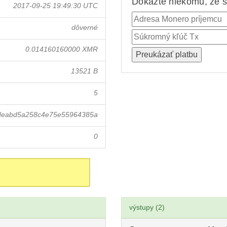
Dokážte niekomu, že st
2017-09-25 19:49:30 UTC
dôverné
0.014160160000 XMR
13521 B
5
fdeabd5a258c4e75e55964385a
0
výstupy (2)