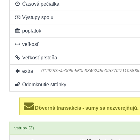
Časová pečiatka
Výstupy spolu
poplatok
veľkosť
Veľkosť prsteňa
extra
012f253e4c008eb60a9849245b0fb77f27110586
Odomknutie stránky
Dôverná transakcia - sumy sa nezverejňujú.
vstupy (2)