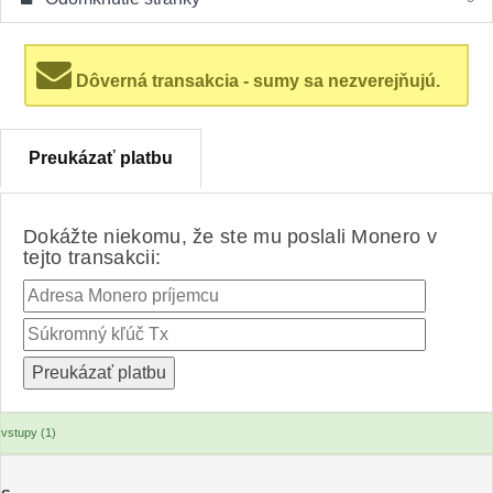
Dôverná transakcia - sumy sa nezverejňujú.
Preukázať platbu
Dokážte niekomu, že ste mu poslali Monero v
tejto transakcii:
vstupy (1)