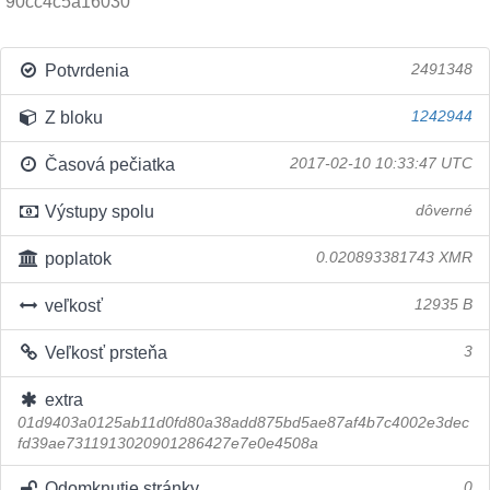
90cc4c5a16030
Potvrdenia
2491348
Z bloku
1242944
Časová pečiatka
2017-02-10 10:33:47 UTC
Výstupy spolu
dôverné
poplatok
0.020893381743 XMR
veľkosť
12935 B
Veľkosť prsteňa
3
extra
01d9403a0125ab11d0fd80a38add875bd5ae87af4b7c4002e3dec
fd39ae7311913020901286427e7e0e4508a
Odomknutie stránky
0