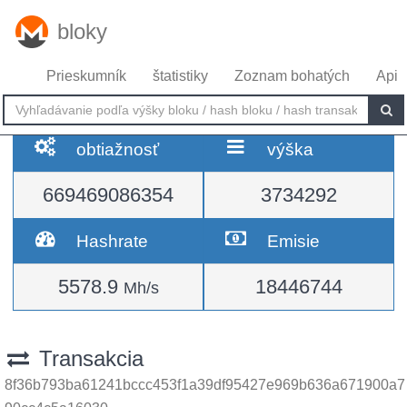
bloky
Prieskumník
štatistiky
Zoznam bohatých
Api
obtiažnosť
výška
669469086354
3734292
Hashrate
Emisie
5578.9
18446744
Mh/s
Transakcia
8f36b793ba61241bccc453f1a39df95427e969b636a671900a7