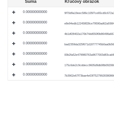
Suma
Kľúčový obrázok
0.000000000000
9f70d9a19eec586c105f7ce65cd0c672a
0.000000000000
e8e94edb122458f28ce79590ad62a936f
0.000000000000
4b1df28402a170b74dd550f0b86498a66
0.000000000000
bad2359da325f671d18777745b0aa0b56
0.000000000000
00b2fa52e479980763a9677003d83cab9
0.000000000000
175c6de2c9cddecc9605d9db08b092060
0.000000000000
7b3902e67f73bae4e03f7527992838086