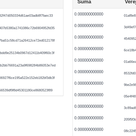
Suma
Vere
0.000000000000
32f47d050334d61ae03adb8f7faec33
01af8e
0.000000000000
3d49ef7
407b5380a1741086c72b6904952fd35
0.000000000000
454095
7ba51c58cd71a26412ce72ed012178f
0.000000000000
6ce18b4
bdd9e25134b0967d12411b409f60c3f
0.000000000000
01a66e
b2bb76691a23a9f698284b86053e7ed
0.000000000000
8532fd
6927f6ce195a522e152eb182bf3db3f
0.000000000000
9be2e9
66539df9f8d45301180ce8680523f89
0.000000000000
05e4f4
0.000000000000
3c89ad
0.000000000000
205f5f
0.000000000000
08c224