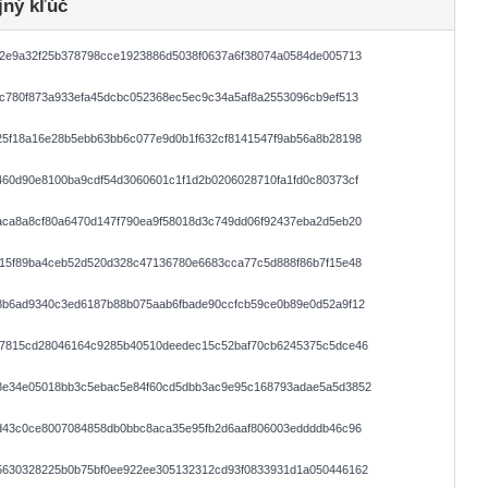
jný kľúč
82e9a32f25b378798cce1923886d5038f0637a6f38074a0584de005713
c780f873a933efa45dcbc052368ec5ec9c34a5af8a2553096cb9ef513
25f18a16e28b5ebb63bb6c077e9d0b1f632cf8141547f9ab56a8b28198
60d90e8100ba9cdf54d3060601c1f1d2b0206028710fa1fd0c80373cf
aca8a8cf80a6470d147f790ea9f58018d3c749dd06f92437eba2d5eb20
015f89ba4ceb52d520d328c47136780e6683cca77c5d888f86b7f15e48
8b6ad9340c3ed6187b88b075aab6fbade90ccfcb59ce0b89e0d52a9f12
87815cd28046164c9285b40510deedec15c52baf70cb6245375c5dce46
8e34e05018bb3c5ebac5e84f60cd5dbb3ac9e95c168793adae5a5d3852
3d43c0ce8007084858db0bbc8aca35e95fb2d6aaf806003eddddb46c96
5630328225b0b75bf0ee922ee305132312cd93f0833931d1a050446162