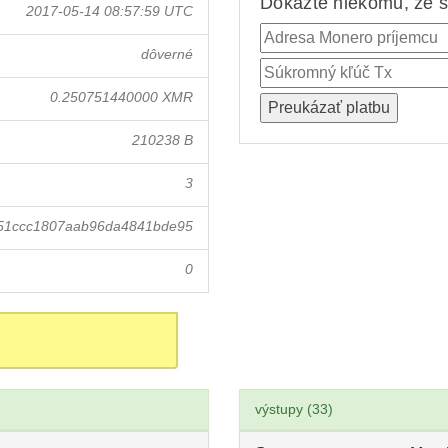
Dokážte niekomu, že st
2017-05-14 08:57:59 UTC
dôverné
0.250751440000 XMR
210238 B
3
151ccc1807aab96da4841bde95
0
výstupy (33)