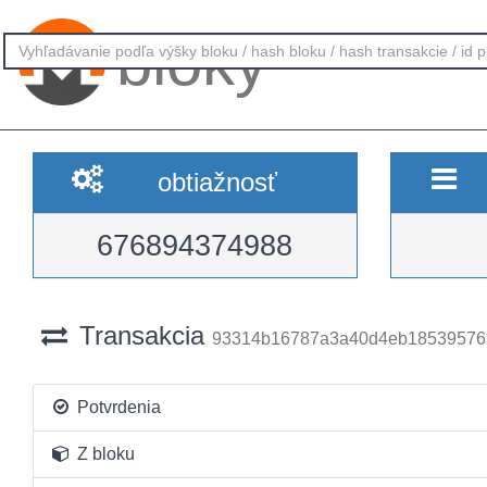
bloky
obtiažnosť
676894374988
Transakcia
93314b16787a3a40d4eb18539576
Potvrdenia
Z bloku