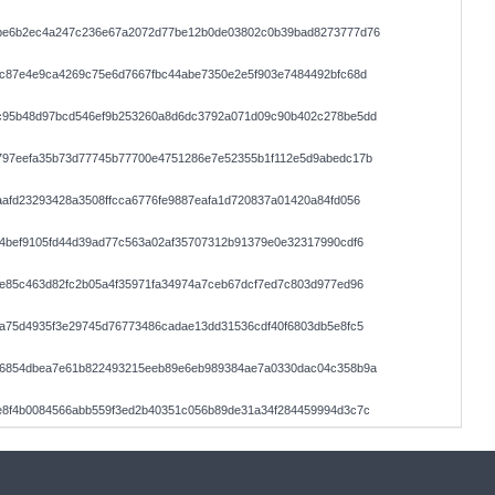
be6b2ec4a247c236e67a2072d77be12b0de03802c0b39bad8273777d76
0c87e4e9ca4269c75e6d7667fbc44abe7350e2e5f903e7484492bfc68d
c95b48d97bcd546ef9b253260a8d6dc3792a071d09c90b402c278be5dd
797eefa35b73d77745b77700e4751286e7e52355b1f112e5d9abedc17b
afd23293428a3508ffcca6776fe9887eafa1d720837a01420a84fd056
4bef9105fd44d39ad77c563a02af35707312b91379e0e32317990cdf6
e85c463d82fc2b05a4f35971fa34974a7ceb67dcf7ed7c803d977ed96
a75d4935f3e29745d76773486cadae13dd31536cdf40f6803db5e8fc5
76854dbea7e61b822493215eeb89e6eb989384ae7a0330dac04c358b9a
e8f4b0084566abb559f3ed2b40351c056b89de31a34f284459994d3c7c