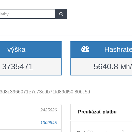
výška
Hashrat
3735471
5640.8
Mh/
3d8c3966071e7d73edb71fd89df50f80bc5d
2425626
Preukázať platbu
1309845