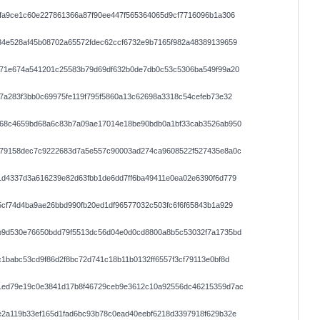
fa9ce1c60e227861366a87f90ee447f565364065d9cf7716096b1a306
34e528af45b08702a65572fdec62ccf6732e9b7165f982a48389139659
d71e674a541201c25583b79d69df632b0de7db0c53c5306ba549f99a20
7a283f3bb0c69975fe119f795f5860a13c62698a3318c54cefeb73e32
168c4659bd68a6c83b7a09ae17014e18be90bdb0a1bf33cab3526ab950
479158dec7c9222683d7a5e557c90003ad274ca9608522f527435e8a0c
1d4337d3a616239e82d63fbb1de6dd7ff6ba49411e0ea02e6390f6d779
cf74d4ba9ae26bbd990fb20ed1df96577032c503fc6f6f65843b1a929
b9d530e76650bdd79f5513dc56d04e0d0cd8800a8b5c53032f7a1735bd
1babc53cd9f86d2f8bc72d741c18b11b0132ff6557f3cf79113e0bf8d
1ed79e19c0e3841d17b8f46729ceb9e3612c10a92556dc46215359d7ac
e2a119b33ef165d1fad6bc93b78c0ead40eebf6218d3397918f629b32e