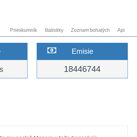
Prieskumník
štatistiky
Zoznam bohatých
Api
e
Emisie
18446744
s