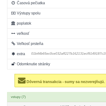
Časová pečiatka
Výstupy spolu
poplatok
veľkosť
Veľkosť prsteňa
extra
01b44b65ec0ce032aff227b162131ecf9149187c
Odomknutie stránky
Dôverná transakcia - sumy sa nezverejňujú.
vstupy (7)