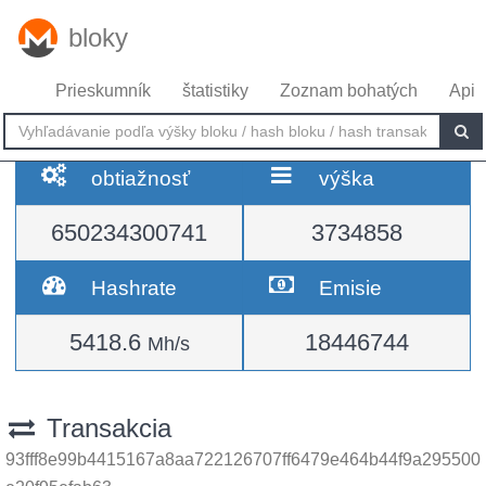
bloky
Prieskumník
štatistiky
Zoznam bohatých
Api
obtiažnosť
výška
650234300741
3734858
Hashrate
Emisie
5418.6
18446744
Mh/s
Transakcia
93fff8e99b4415167a8aa722126707ff6479e464b44f9a295500