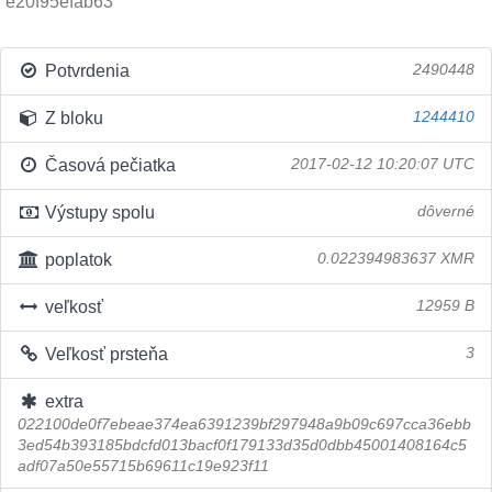
e20f95efab63
Potvrdenia
2490448
Z bloku
1244410
Časová pečiatka
2017-02-12 10:20:07 UTC
Výstupy spolu
dôverné
poplatok
0.022394983637 XMR
veľkosť
12959 B
Veľkosť prsteňa
3
extra
022100de0f7ebeae374ea6391239bf297948a9b09c697cca36ebb
3ed54b393185bdcfd013bacf0f179133d35d0dbb45001408164c5
adf07a50e55715b69611c19e923f11