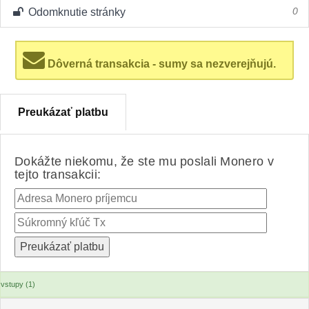
Odomknutie stránky
0
Dôverná transakcia - sumy sa nezverejňujú.
Preukázať platbu
Dokážte niekomu, že ste mu poslali Monero v
tejto transakcii:
vstupy (1)