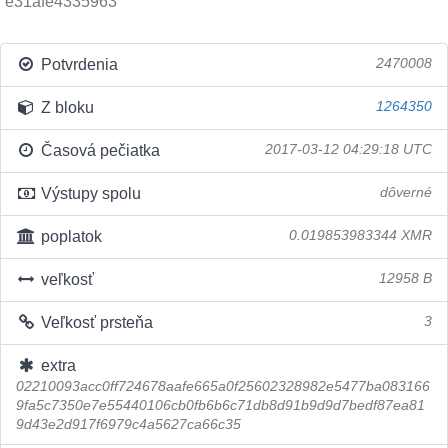
e31afe4335963
Potvrdenia
2470008
Z bloku
1264350
Časová pečiatka
2017-03-12 04:29:18 UTC
Výstupy spolu
dôverné
poplatok
0.019853983344 XMR
veľkosť
12958 B
Veľkosť prsteňa
3
extra
02210093acc0ff724678aafe665a0f25602328982e5477ba083166
9fa5c7350e7e55440106cb0fb6b6c71db8d91b9d9d7bedf87ea81
9d43e2d917f6979c4a5627ca66c35