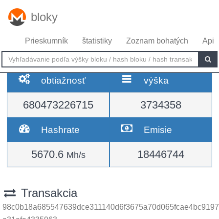
bloky
Prieskumník
štatistiky
Zoznam bohatých
Api
obtiažnosť
výška
680473226715
3734358
Hashrate
Emisie
5670.6
18446744
Mh/s
Transakcia
98c0b18a685547639dce311140d6f3675a70d065fcae4bc9197