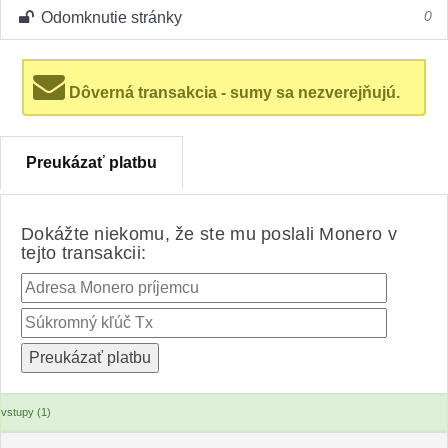
Odomknutie stránky
0
Dôverná transakcia - sumy sa nezverejňujú.
Preukázať platbu
Dokážte niekomu, že ste mu poslali Monero v
tejto transakcii:
vstupy (1)