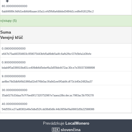
80.000000000000
6ab84689c9dfd1edb6d4baaecb5a1cefd5fb8a4dbbbd3484d1ced6e91812fbc2
výstupy (5)
Suma
Verejný kľúč
0.080000000000
e647b75ad40354603c859075443bfd5a89db5a4fc6afb2fbcf27b5bfa1d3fefe
0.900000000000
bdab9f5a036910bd01ce409db6d5ebef6a3d55bb4472ac30ce7e350373088898
9.000000000000
ae8be79d3dbfbf8d1966a02e87f6b0ac0fa9d1ee0f0ab9cdf73cb40e2482ba37
30.000000000000
35ab027b33daa7b7f7bed0f17320752987e7aaea18bcdecac7983ac5b7f5f278
40.000000000000
54d550ce27ad8381b46e5dbd52fcdd36d0d9c44b3959ef9a066f2d5b22588086
Prevádzkuje
LocalMonero
🇸🇰 slovenčina