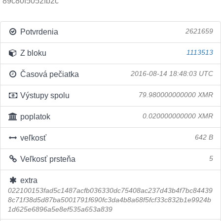
89c80f5052fb2c
Potvrdenia
2621659
Z bloku
1113513
Časová pečiatka
2016-08-14 18:48:03 UTC
Výstupy spolu
79.980000000000 XMR
poplatok
0.020000000000 XMR
veľkosť
642 B
Veľkosť prsteňa
5
extra
022100153fad5c1487acfb036330dc75408ac237d43b4f7bc84439
8c71f38d5d87ba5001791f690fc3da4b8a68f5fcf33c832b1e9924b
1d625e6896a5e8ef535a653a839