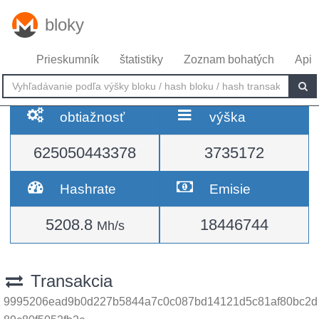
bloky
Prieskumník
štatistiky
Zoznam bohatých
Api
obtiažnosť
výška
625050443378
3735172
Hashrate
Emisie
5208.8
18446744
Mh/s
Transakcia
9995206ead9b0d227b5844a7c0c087bd14121d5c81af80bc2d