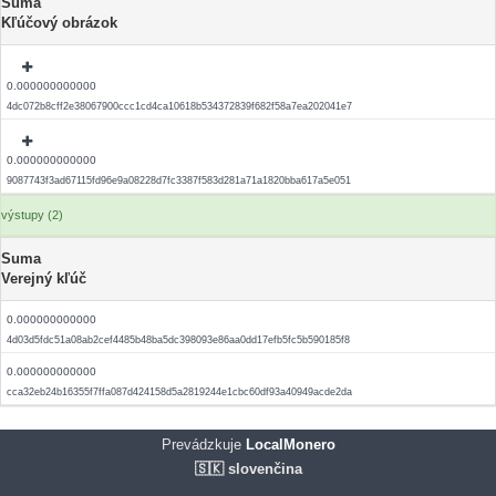
Suma
Kľúčový obrázok
0.000000000000
4dc072b8cff2e38067900ccc1cd4ca10618b534372839f682f58a7ea202041e7
0.000000000000
9087743f3ad67115fd96e9a08228d7fc3387f583d281a71a1820bba617a5e051
výstupy (2)
Suma
Verejný kľúč
0.000000000000
4d03d5fdc51a08ab2cef4485b48ba5dc398093e86aa0dd17efb5fc5b590185f8
0.000000000000
cca32eb24b16355f7ffa087d424158d5a2819244e1cbc60df93a40949acde2da
Prevádzkuje
LocalMonero
🇸🇰 slovenčina