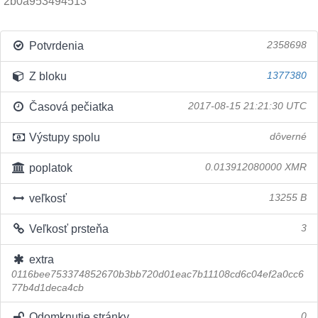
2b0a953494513
Potvrdenia
2358698
Z bloku
1377380
Časová pečiatka
2017-08-15 21:21:30 UTC
Výstupy spolu
dôverné
poplatok
0.013912080000 XMR
veľkosť
13255 B
Veľkosť prsteňa
3
extra
0116bee753374852670b3bb720d01eac7b11108cd6c04ef2a0cc6
77b4d1deca4cb
Odomknutie stránky
0