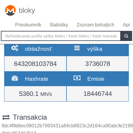
bloky
Prieskumník
štatistiky
Zoznam bohatých
Api
obtiažnosť
výška
643208103784
3736078
Hashrate
Emisie
5360.1
18446744
Mh/s
Transakcia
9dc4f9d6ec08012b7993431a84cb8823c2d164ca90abcfe2198