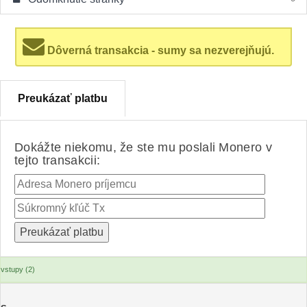
Dôverná transakcia - sumy sa nezverejňujú.
Preukázať platbu
Dokážte niekomu, že ste mu poslali Monero v
tejto transakcii:
vstupy (2)