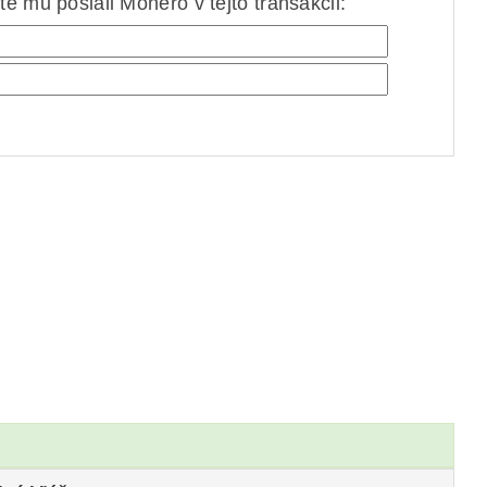
e mu poslali Monero v tejto transakcii: