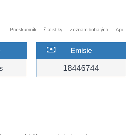
Prieskumník
štatistiky
Zoznam bohatých
Api
e
Emisie
18446744
s