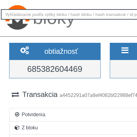
bloky
obtiažnosť
685382604469
Transakcia
a4452291a07a8ef4082bf22988ef74
Potvrdenia
Z bloku