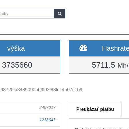
výška
Hashrat
3735660
5711.5
Mh/
98720fa3489090ab3f03f88fdc4b07c1b9
2497017
Preukázať platbu
1238643