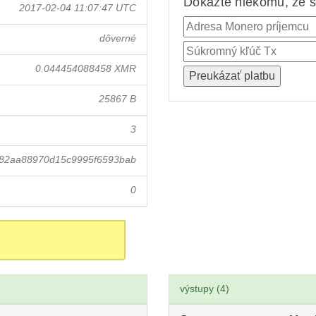
Dokážte niekomu, že st
2017-02-04 11:07:47 UTC
dôverné
0.044454088458 XMR
25867 B
3
b82aa88970d15c9995f6593bab
0
výstupy (4)