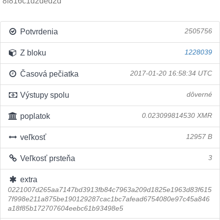
8f816c1d2ded2d
Potvrdenia
2505756
Z bloku
1228039
Časová pečiatka
2017-01-20 16:58:34 UTC
Výstupy spolu
dôverné
poplatok
0.023099814530 XMR
veľkosť
12957 B
Veľkosť prsteňa
3
extra
0221007d265aa7147bd3913fb84c7963a209d1825e1963d83f615
7f998e211a875be190129287cac1bc7afead6754080e97c45a846
a18f85b172707604eebc61b93498e5