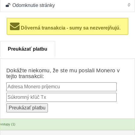
Odomknutie stránky
0
Dôverná transakcia - sumy sa nezverejňujú.
Preukázať platbu
Dokážte niekomu, že ste mu poslali Monero v
tejto transakcii:
vstupy (1)