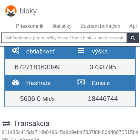
bloky
Prieskumník
štatistiky
Zoznam bohatých
Api
obtiažnosť
výška
672718163099
3733795
Hashrate
Emisie
5606.0
18446744
Mh/s
Transakcia
b11a85c415da714b049645a9b9eba7337f8f480dd6670515ba