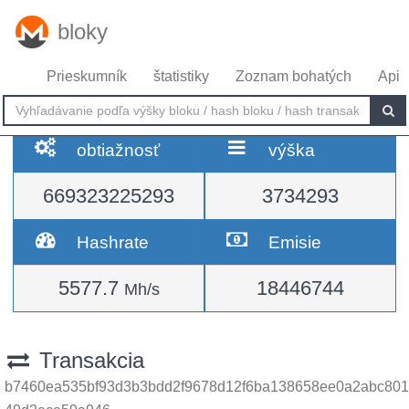
bloky
Prieskumník
štatistiky
Zoznam bohatých
Api
obtiažnosť
výška
669323225293
3734293
Hashrate
Emisie
5577.7
18446744
Mh/s
Transakcia
b7460ea535bf93d3b3bdd2f9678d12f6ba138658ee0a2abc801