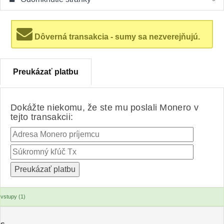
Dôverná transakcia - sumy sa nezverejňujú.
Preukázať platbu
Dokážte niekomu, že ste mu poslali Monero v
tejto transakcii:
vstupy (1)