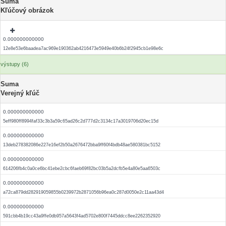
Suma
Kľúčový obrázok
0.000000000000
12e8e53e6baadea7ac969e190362ab4216473e5949e40b6b24f2945cb1e98e6c
výstupy (6)
Suma
Verejný kľúč
0.000000000000
5eff980ff8994faf33c3b3a59c65ad26c2d777d2c3134c17a3019706d20ec15d
0.000000000000
13deb278382086e227e16ef2b50a2676472bba9ff60f4bdb48ae580381bc5152
0.000000000000
614206fb4c0a0ce6bc41ebe2cbc6faeb69f82bc03b5a2dcfb5e4a80e5aa6503c
0.000000000000
a72ca879dd282919059855b0239972b2871056b96ea0c287d0050e2c11aa43d4
0.000000000000
591cbb4b19cc43a9ffe0db957a5643f4ad5702e800f7445ddcc8ee2262352920