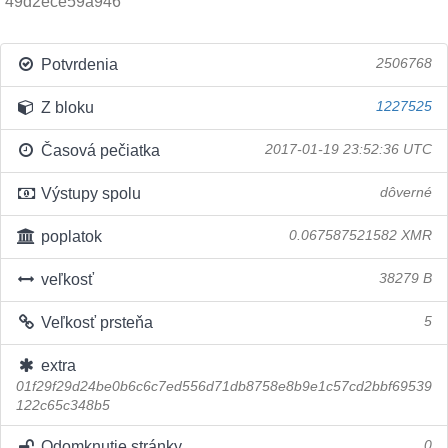
49d2ece59a946
Potvrdenia
2506768
Z bloku
1227525
Časová pečiatka
2017-01-19 23:52:36 UTC
Výstupy spolu
dôverné
poplatok
0.067587521582 XMR
veľkosť
38279 B
Veľkosť prsteňa
5
extra
01f29f29d24be0b6c6c7ed556d71db8758e8b9e1c57cd2bbf69539
122c65c348b5
Odomknutie stránky
0