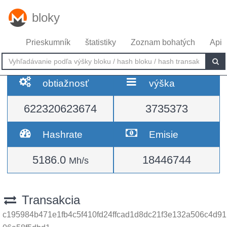
bloky
Prieskumník
štatistiky
Zoznam bohatých
Api
obtiažnosť
výška
622320623674
3735373
Hashrate
Emisie
5186.0
18446744
Mh/s
Transakcia
c195984b471e1fb4c5f410fd24ffcad1d8dc21f3e132a506c4d91