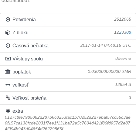
06a58f5dbd1
Potvrdenia
2512065
Z bloku
1223308
Časová pečiatka
2017-01-14 04:48:15 UTC
Výstupy spolu
dôverné
poplatok
0.030000000000 XMR
veľkosť
12954 B
Veľkosť prsteňa
3
extra
0127c8fe7985082d287b6c8253fac1b70252a2d7ebaf57cc55c3ae
0f157ca138fcde2031f7ee1f131ba72e5c7604d421f86fd957d2e87
4f994b943d04654d26229865f