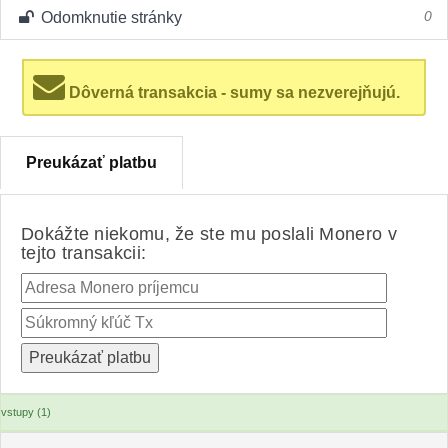
Odomknutie stránky
0
Dôverná transakcia - sumy sa nezverejňujú.
Preukázať platbu
Dokážte niekomu, že ste mu poslali Monero v
tejto transakcii:
vstupy (1)