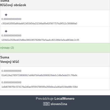
Suma
Kľúčový obrázok
0.000000000000
c502d419593a6fdaddf13453454a232349a95e82f567757fa3ff512c500689a0
0.000000000000
1204d1e2028edd15d6be39910657626bf70e5aa4cdf21369e5a5ea983ddc2c05
výstupy (2)
Suma
Verejný kľúč
0.000000000000
01d4124a2785f7338060917e84bf7bf4a6b309081f9de0c148e5ebb37c7f6e9c
0.000000000000
1e8d67897f9cf374179a2d0ae5f55f4796595e260b9ea2a46ab519de88fc536d
Prevádzkuje
LocalMonero
🇸🇰 slovenčina