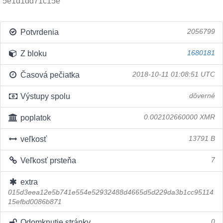
5e1d1dd71c15e
Potvrdenia
2056799
Z bloku
1680181
Časová pečiatka
2018-10-11 01:08:51 UTC
Výstupy spolu
dôverné
poplatok
0.002102660000 XMR
veľkosť
13791 B
Veľkosť prsteňa
7
extra
015d3eea12e5b741e554e52932488d4665d5d229da3b1cc95114
15efbd0086b871
Odomknutie stránky
0