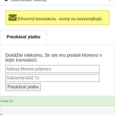
Dôverná transakcia - sumy sa nezverejňujú.
Preukázať platbu
Dokážte niekomu, že ste mu poslali Monero v
tejto transakcii:
vstupy (2)