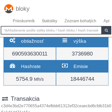
bloky
Prieskumník
štatistiky
Zoznam bohatých
Api
obtiažnosť
výška
690593630011
3736980
Hashrate
Emisie
5754.9
18446744
Mh/s
Transakcia
c3d4e3bd2e770655a4374efbbb61312ef32ceaecbd6cfdb31b0