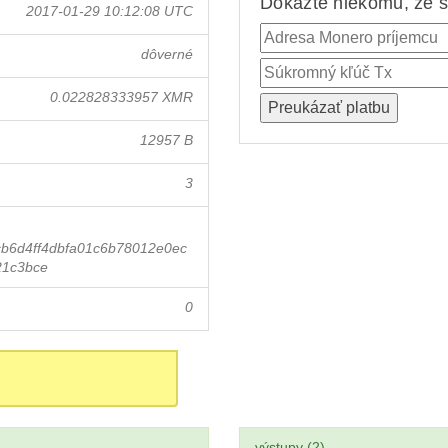
Dokážte niekomu, že st
2017-01-29 10:12:08 UTC
dôverné
0.022828333957 XMR
12957 B
3
b6d4ff4dbfa01c6b78012e0ec
21c3bce
0
výstupy (2)