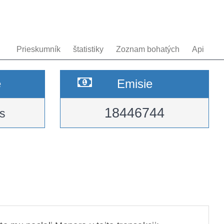
Prieskumník
štatistiky
Zoznam bohatých
Api
e
Emisie
18446744
s