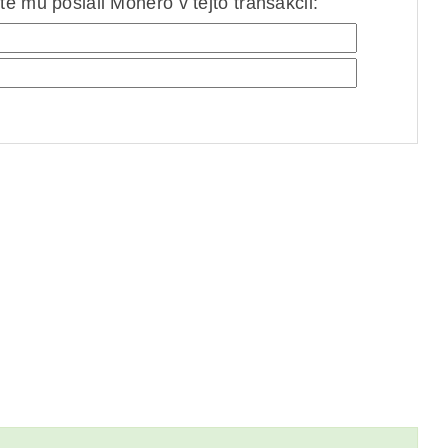
e mu poslali Monero v tejto transakcii: