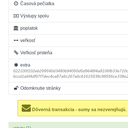
Časová pečiatka
Výstupy spolu
poplatok
veľkosť
Veľkosť prsteňa
extra
022100f102eb299590d3480b94050d5d9648f4a8106fb33e710c
6ccd1a6f4df97f7dec4ca87a6c267a6c61615938c98556ce338e
Odomknutie stránky
Dôverná transakcia - sumy sa nezverejňujú.
vstupy (1)