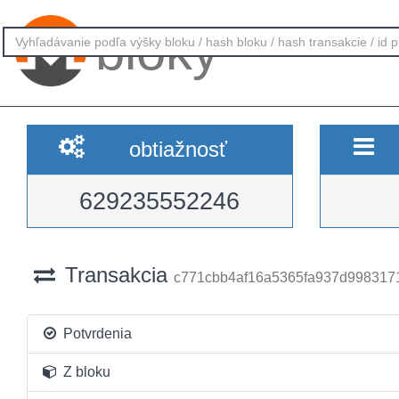
bloky
obtiažnosť
629235552246
Transakcia
c771cbb4af16a5365fa937d998317
Potvrdenia
Z bloku