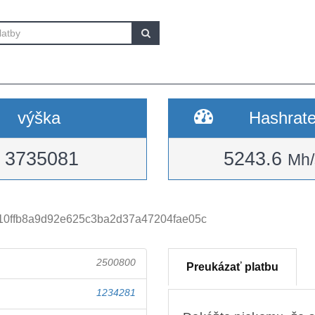
výška
Hashrat
3735081
5243.6
Mh/
10ffb8a9d92e625c3ba2d37a47204fae05c
2500800
Preukázať platbu
1234281