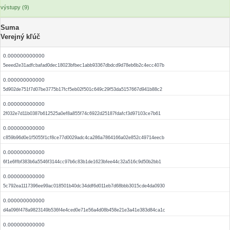
výstupy (9)
Suma
Verejný kľúč
0.000000000000
5eeed2e31adfcbafad0dec18023bfbec1abb93367dbdcd9d78eb6b2c4ecc407b
0.000000000000
5d902de751f7d07be3775b17fcf5eb02f501c649c29f53da5157667d941b88c2
0.000000000000
2f032e7d11b0387b612525a0ef8a855f74c6922d25187fdafcf3d97103ce7b61
0.000000000000
c859b96d0e1f5055f1cf8ce77d0029adc4ca286a7864166a02e852c49714eecb
0.000000000000
6f1e6ffbf383b6a5546f3144cc97b6c83b1de1623bfee44c32a516c9d50b2bb1
0.000000000000
5c792ea1117396ee99ac018501b40dc34ddf6d011eb7d68bbb3015cde4da0930
0.000000000000
d4a096f478a9823149b536f4e4ced0e71e56a4d08b458e21e3a41e383d84ca1c
0.000000000000