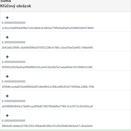
Suma
Kľúčový obrázok
0.000000000000
1e31e10a9950e838b27e9cb8ddc8c6924a77f85e6a93e81a53d003284374f8f4
0.000000000000
2b42afb23006c16af48d590d1970051239cfe766ccd1ed7be03af95c746be665
0.000000000000
50556116010baffaef89d9991191a344134e5625a7adad45eb72fc6598141360
0.000000000000
355fd6ceeda8032e698563e857d9e66012c85b1d9fb3518778058dc2d89c705b
0.000000000000
a034806b5645e179a65caa3f08d67390785db80a7790c5cb1f573c0fd3281a2f
0.000000000000
5904edfcdd4de32706c930c069ab481480c97e45e5fb8b3db3efaf7c4b4a0efd