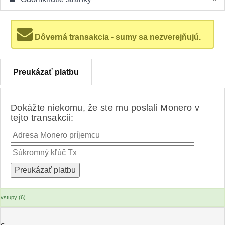
Dôverná transakcia - sumy sa nezverejňujú.
Preukázať platbu
Dokážte niekomu, že ste mu poslali Monero v
tejto transakcii:
vstupy (6)