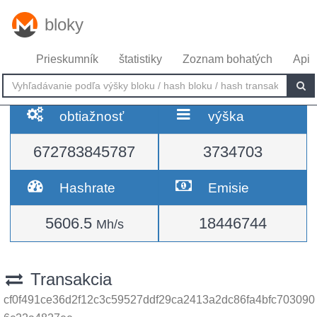
bloky
Prieskumník
štatistiky
Zoznam bohatých
Api
obtiažnosť
výška
672783845787
3734703
Hashrate
Emisie
5606.5
18446744
Mh/s
Transakcia
cf0f491ce36d2f12c3c59527ddf29ca2413a2dc86fa4bfc703090