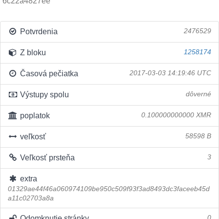
6c22a4827ee
Potvrdenia
2476529
Z bloku
1258174
Časová pečiatka
2017-03-03 14:19:46 UTC
Výstupy spolu
dôverné
poplatok
0.100000000000 XMR
veľkosť
58598 B
Veľkosť prsteňa
3
extra
01329ae44f46a060974109be950c509f93f3ad8493dc3faceeb45d
a11c02703a8a
Odomknutie stránky
0