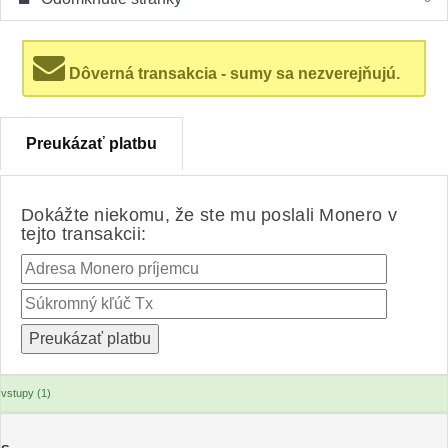
Dôverná transakcia - sumy sa nezverejňujú.
Preukázať platbu
Dokážte niekomu, že ste mu poslali Monero v
tejto transakcii:
vstupy (1)