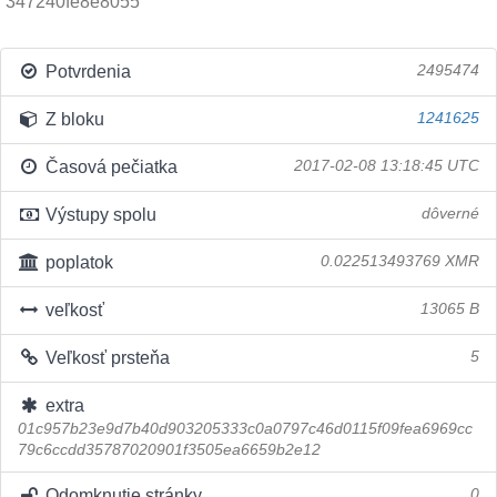
347240fe8e8055
Potvrdenia
2495474
Z bloku
1241625
Časová pečiatka
2017-02-08 13:18:45 UTC
Výstupy spolu
dôverné
poplatok
0.022513493769 XMR
veľkosť
13065 B
Veľkosť prsteňa
5
extra
01c957b23e9d7b40d903205333c0a0797c46d0115f09fea6969cc
79c6ccdd35787020901f3505ea6659b2e12
Odomknutie stránky
0