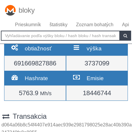
bloky
Prieskumník
štatistiky
Zoznam bohatých
Api
obtiažnosť
výška
691669827886
3737099
Hashrate
Emisie
5763.9
18446744
Mh/s
Transakcia
d064a06b8c54f4407e914aec939e2981798025e28ac40b390a