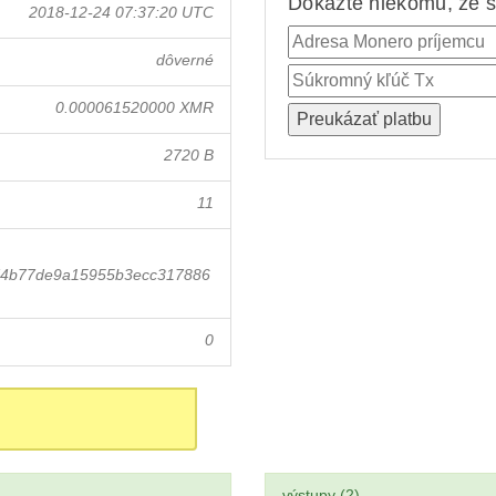
Dokážte niekomu, že st
2018-12-24 07:37:20 UTC
dôverné
0.000061520000 XMR
2720 B
11
74b77de9a15955b3ecc317886
0
výstupy (2)