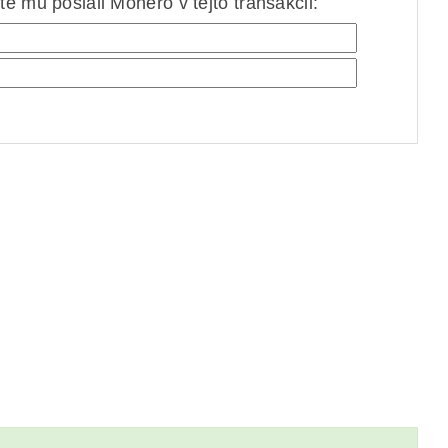
e mu poslali Monero v tejto transakcii: