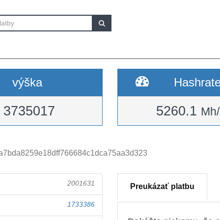
výška
Hashrat
3735017
5260.1
Mh/
a7bda8259e18dff766684c1dca75aa3d323
2001631
Preukázať platbu
1733386