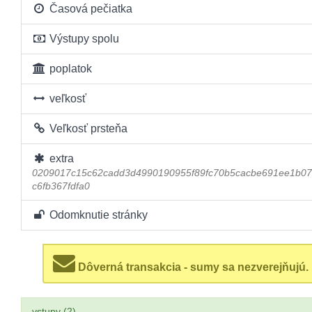
Časová pečiatka
Výstupy spolu
poplatok
veľkosť
Veľkosť prsteňa
extra
0209017c15c62cadd3d4990190955f89fc70b5cacbe691ee1b0
c6fb367fdfa0
Odomknutie stránky
Dôverná transakcia - sumy sa nezverejňujú.
vstupy (2)