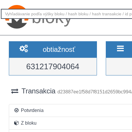
bloky
obtiažnosť
631217904064
Transakcia
d23887ee1f58d7f8151d2659bc994
Potvrdenia
Z bloku