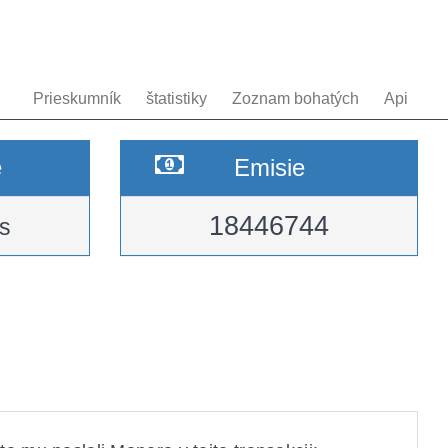
Prieskumník
štatistiky
Zoznam bohatých
Api
e
Emisie
18446744
s