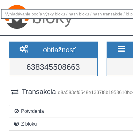
bloky
obtiažnosť
638345508663
Transakcia
d8a583ef6548e1337f8b1958610b
Potvrdenia
Z bloku