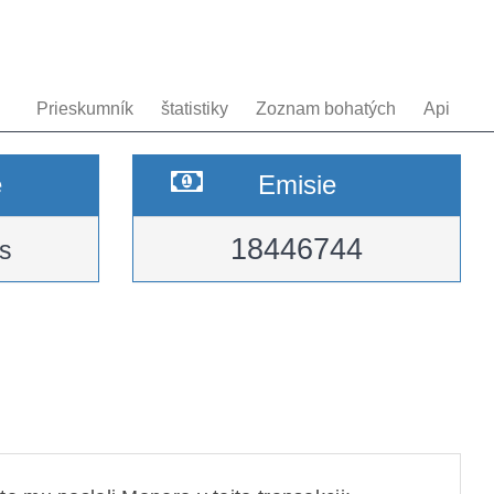
Prieskumník
štatistiky
Zoznam bohatých
Api
e
Emisie
18446744
s