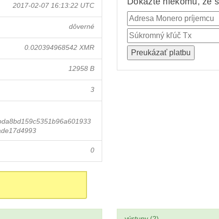
Dokážte niekomu, že st
2017-02-07 16:13:22 UTC
dôverné
0.020394968542 XMR
12958 B
3
bda8bd159c5351b96a601933
ade17d4993
0
výstupy (2)