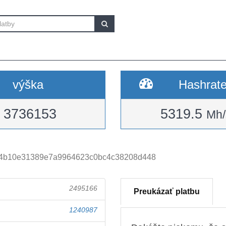
výška
Hashrat
3736153
5319.5
Mh/
c4b10e31389e7a9964623c0bc4c38208d448
2495166
Preukázať platbu
1240987