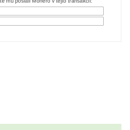
e mu poslali Monero v tejto transakcii: