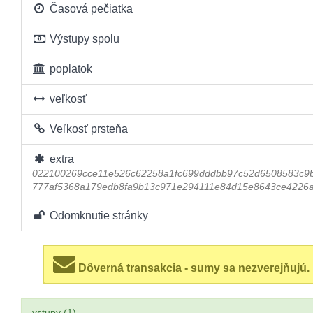
Časová pečiatka
Výstupy spolu
poplatok
veľkosť
Veľkosť prsteňa
extra
022100269cce11e526c62258a1fc699dddbb97c52d6508583c9
777af5368a179edb8fa9b13c971e294111e84d15e8643ce4226
Odomknutie stránky
Dôverná transakcia - sumy sa nezverejňujú.
vstupy (1)