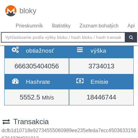
bloky
Prieskumník
štatistiky
Zoznam bohatých
Api
obtiažnosť
výška
666305404056
3734013
Hashrate
Emisie
5552.5
18446744
Mh/s
Transakcia
dcfb1d10718e92734555060989ee235efeda7ecc4503633156