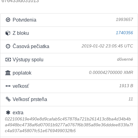
676433fd031013
Potvrdenia
1993657
Z bloku
1740356
Časová pečiatka
2019-01-02 23:05:45 UTC
Výstupy spolu
dôverné
poplatok
0.000042700000 XMR
veľkosť
1913 B
Veľkosť prsteňa
11
extra
022100619e490e8d9cafab5c457878a721b261413c8ba4d34b4b
a4948bc4738af6d07001b9277a0767f6b385a89e36dddee833fa7f
c4a937a45807fc51e6769499032fb5