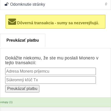
Odomknutie stránky
0
Dôverná transakcia - sumy sa nezverejňujú.
Preukázať platbu
Dokážte niekomu, že ste mu poslali Monero v
tejto transakcii:
vstupy (1)