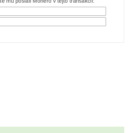
e mu poslali Monero v tejto transakcii: