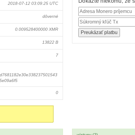
Dokážte niekomu, že st
2018-07-12 03:09:25 UTC
dôverné
0.009528400000 XMR
13822 B
7
4d7681182e30e338237501543
5e09a6f5
0
výstupy (2)