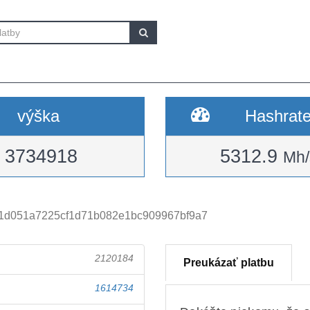
výška
Hashrat
3734918
5312.9
Mh/
1d051a7225cf1d71b082e1bc909967bf9a7
2120184
Preukázať platbu
1614734