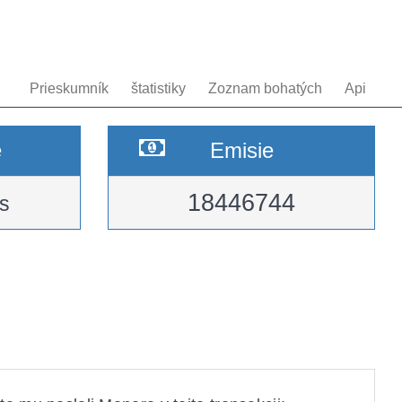
Prieskumník
štatistiky
Zoznam bohatých
Api
e
Emisie
18446744
s