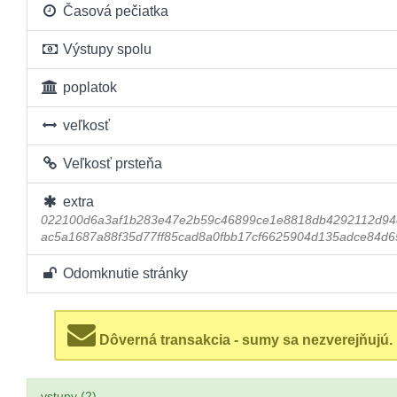
Časová pečiatka
Výstupy spolu
poplatok
veľkosť
Veľkosť prsteňa
extra
022100d6a3af1b283e47e2b59c46899ce1e8818db4292112d9
ac5a1687a88f35d77ff85cad8a0fbb17cf6625904d135adce84d6
Odomknutie stránky
Dôverná transakcia - sumy sa nezverejňujú.
vstupy (2)