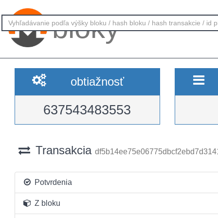
bloky
obtiažnosť
637543483553
Transakcia
df5b14ee75e06775dbcf2ebd7d314
Potvrdenia
Z bloku