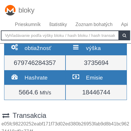
bloky
Prieskumník
štatistiky
Zoznam bohatých
Api
obtiažnosť
výška
679746284357
3735694
Hashrate
Emisie
5664.6
18446744
Mh/s
Transakcia
e05fc98220252eabf171f73d02ed380b26953fab9d8b41bc962