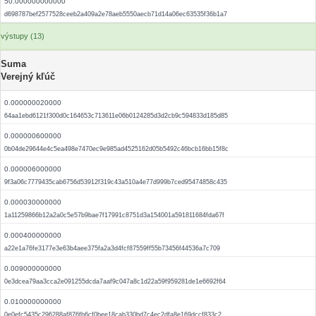
50.000000000000
d698787bef2577528ceeb2a409a2e78aeb5550aecb71d14a06ec63535f36b1a7
výstupy (13)
Suma
Verejný kľúč
0.000000020000
64aa1ebd6121f300d0c164653c713611e06b0124285d3d2cb9c594833d185d85
0.000000600000
0b04de29644e4c5ea498e7470ec9e985ad4525162d05b5492c46bcb16bb15f8c
0.000006000000
9f3a06c7779435cab6756d53912f319c43a510a4e77d999b7ced95474858c435
0.000030000000
1a11259866b12a2a0c5e57b9bae7f17991c8751d3a154001a591811684fda67f
0.000400000000
a22e1a76fe3177e3e63b4aee375fa2a3d4fcf87559ff55b73456f44536a7c709
0.009000000000
0e3dcea79aa3cca2e091255dcda7aaf9c047a8c1d22a59f959281de1e6692f64
0.010000000000
0e0efc5435c296288af876fb6cf0bee18cab330bd7c4ec2dfa8e169dccf833c2