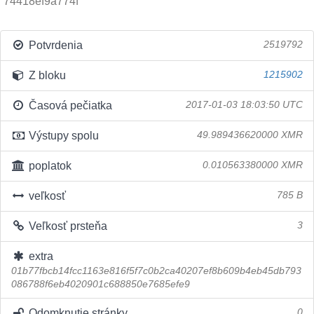
74418ef9a774f
Potvrdenia
2519792
Z bloku
1215902
Časová pečiatka
2017-01-03 18:03:50 UTC
Výstupy spolu
49.989436620000 XMR
poplatok
0.010563380000 XMR
veľkosť
785 B
Veľkosť prsteňa
3
extra
01b77fbcb14fcc1163e816f5f7c0b2ca40207ef8b609b4eb45db793
086788f6eb4020901c688850e7685efe9
Odomknutie stránky
0