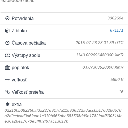
e309d60e78cad
Potvrdenia
3062604
Z bloku
671171
Časová pečiatka
2015-07-28 23:01:59 UTC
Výstupy spolu
1140.002696480000 XMR
poplatok
0.087303520000 XMR
veľkosť
5890 B
Veľkosť prsteňa
16
extra
022100b0822b0af3a227e917da115936322a8accbb176d250578
a2d9cdcad0a6faab1c010b666aba383538dd9b1782faaf33031f4e
e36a28e17670e5fff09fb7ac13817b