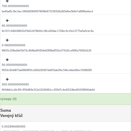
700.000000000000
be4fad0c3bc3acc86fd92900f978008e873156326a3b5dfee5b6e7a889ba4acd
90.000000000000
9cf1f7c649249832d79d12d79bfd1c08cd20dac1728ec6ce5e13775a5a5cbc9a
0.090000000000
98f25c208ed4ef5d73c46d6a4f0454e83f88e8552a7f7b32cef69fa79392d126
50.000000000000
ff053c924d873a46809f5fce092d30367dd453ab2fbc54bc4dee90ecf3398285
300.000000000000
6b5dbb1ca0c65c3f54d83e312e10240461cc455d7c4e40219be461838940ab4d
výstupy (9)
Suma
Verejný kľúč
0.002696480000