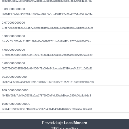
e8503df338121ac898d999f023cb51333e8f0addaa5083be7ab32f026414a74a
0.030000000000
d638423b3e0dc95f2089d18956ec098c3a1cc438113f0a28a92654c630d0a74a
0.070000000000
97bc70585de66c820445722806eddda9738ac8b033010ac8d8039bb4f504c7ce
0.900000000000
fb4a5c53c700a2c818ff618984d6e668807741da0d8b0111c8707a6db56605bc
4.000000000000
3778f03f529d6e285ce33d115e77613431306e0a8822da65ae68dc25dc740c39
5.000000000000
066273d56633ff89596a984456471a008e242debade20516bee7c224110d6a21
30.000000000000
0636294352d97addd6dc199c78d5bb710601b36aea1b57c16163b16e0c07cc95
100.000000000000
4bf41bf662c7ab40e55658a0ae17872955af4dcf0beb1beec2826a5da3afb1c3
1000.000000000000
ae9b431158c630cef71faba90ac2567348fb4145b164b04b5c69b2aba388ea03
Prevádzkuje
LocalMonero