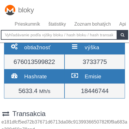
bloky
Prieskumník
štatistiky
Zoznam bohatých
Api
obtiažnosť
výška
676013599822
3733775
Hashrate
Emisie
5633.4
18446744
Mh/s
Transakcia
e181dfcf5ed72b37671d6713da08c9139936650782f0f9a683a